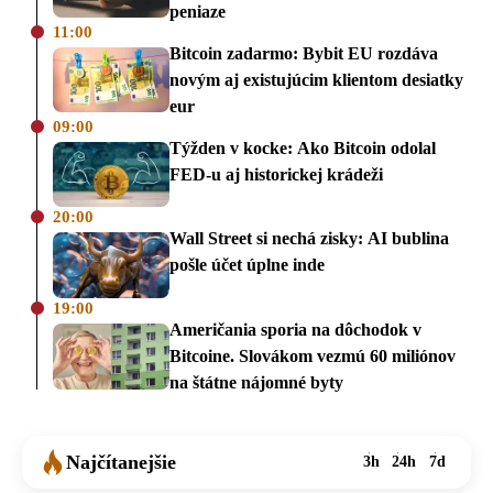
peniaze
11:00
Bitcoin zadarmo: Bybit EU rozdáva
novým aj existujúcim klientom desiatky
eur
09:00
Týžden v kocke: Ako Bitcoin odolal
FED-u aj historickej krádeži
20:00
Wall Street si nechá zisky: AI bublina
pošle účet úplne inde
19:00
Američania sporia na dôchodok v
Bitcoine. Slovákom vezmú 60 miliónov
na štátne nájomné byty
Najčítanejšie
3h
24h
7d