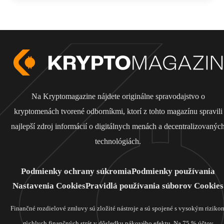
Na Kryptomagazine nájdete originálne spravodajstvo o
kryptomenách tvorené odborníkmi, ktorí z tohto magazínu spravili
najlepší zdroj informácií o digitálnych menách a decentralizovanýc
technológiách.
Podmienky ochrany súkromia
Podmienky používania
Nastavenia Cookies
Pravidlá používania súborov Cookies
Finančné rozdielové zmluvy sú zložité nástroje a sú spojené s vysokým riziko
rýchlych finančných strát v dôsledku pákového efektu. Na 75 % účtov