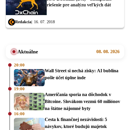
riešenie pre analýzu veľkých dát
Redakcia
16. 07. 2018
Aktuálne
08. 08. 2026
20:00
Wall Street si nechá zisky: AI bublina
pošle účet úplne inde
19:00
Američania sporia na dôchodok v
Bitcoine. Slovákom vezmú 60 miliónov
na štátne nájomné byty
16:00
Cesta k finančnej nezávislosti: 5
návykov, ktoré budujú majetok