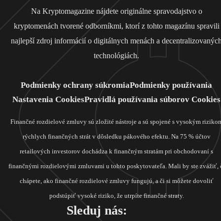
Na Kryptomagazine nájdete originálne spravodajstvo o
kryptomenách tvorené odborníkmi, ktorí z tohto magazínu spravili
najlepší zdroj informácií o digitálnych menách a decentralizovanýc
technológiách.
Podmienky ochrany súkromia
Podmienky používania
Nastavenia Cookies
Pravidlá používania súborov Cookies
Finančné rozdielové zmluvy sú zložité nástroje a sú spojené s vysokým riziko
rýchlych finančných strát v dôsledku pákového efektu. Na 75 % účtov
retailových investorov dochádza k finančným stratám pri obchodovaní s
finančnými rozdielovými zmluvami u tohto poskytovateľa. Mali by ste zvážiť, 
chápete, ako finančné rozdielové zmluvy fungujú, a či si môžete dovoliť
podstúpiť vysoké riziko, že utrpíte finančné straty.
Sleduj nás: