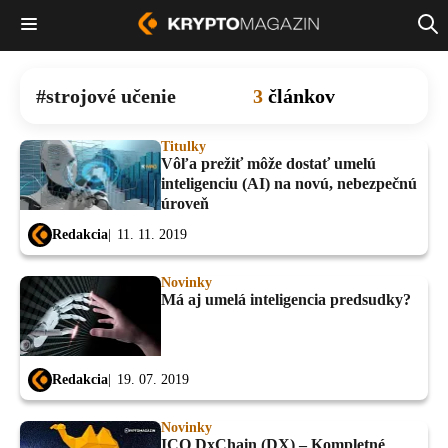
strojové učenie
3
článkov
Titulky
Vôľa prežiť môže dostať umelú
inteligenciu (AI) na novú, nebezpečnú
úroveň
Redakcia
11. 11. 2019
Novinky
Má aj umelá inteligencia predsudky?
Redakcia
19. 07. 2019
Novinky
ICO DxChain (DX) – Kompletné