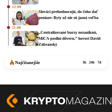
12:00
Slováci prehodnocujú, do čoho dať
peniaze: Byty už nie sú jasná voľba
11:00
„Centralizované burzy nezaniknú,
MiCA posilní dôveru,” hovorí David
Zábranský
Najčítanejšie
3h
24h
7d