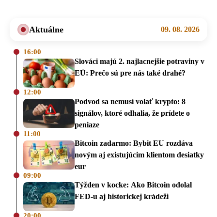
Aktuálne
09. 08. 2026
16:00
Slováci majú 2. najlacnejšie potraviny v
EÚ: Prečo sú pre nás také drahé?
12:00
Podvod sa nemusí volať krypto: 8
signálov, ktoré odhalia, že prídete o
peniaze
11:00
Bitcoin zadarmo: Bybit EU rozdáva
novým aj existujúcim klientom desiatky
eur
09:00
Týžden v kocke: Ako Bitcoin odolal
FED-u aj historickej krádeži
20:00