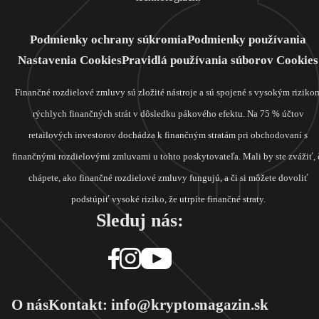
Podmienky ochrany súkromia
Podmienky používania
Nastavenia Cookies
Pravidlá používania súborov Cookies
Finančné rozdielové zmluvy sú zložité nástroje a sú spojené s vysokým riziko
rýchlych finančných strát v dôsledku pákového efektu. Na 75 % účtov
retailových investorov dochádza k finančným stratám pri obchodovaní s
finančnými rozdielovými zmluvami u tohto poskytovateľa. Mali by ste zvážiť, 
chápete, ako finančné rozdielové zmluvy fungujú, a či si môžete dovoliť
podstúpiť vysoké riziko, že utrpíte finančné straty.
Sleduj nás:
O nás
Kontakt: info@kryptomagazin.sk