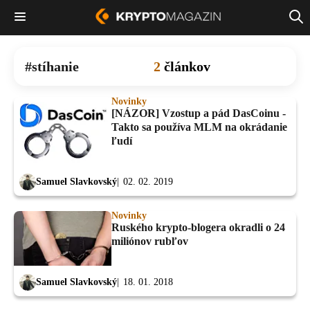
stíhanie
2
článkov
Novinky
[NÁZOR] Vzostup a pád DasCoinu -
Takto sa používa MLM na okrádanie
ľudí
Samuel Slavkovský
02. 02. 2019
Novinky
Ruského krypto-blogera okradli o 24
miliónov rubľov
Samuel Slavkovský
18. 01. 2018