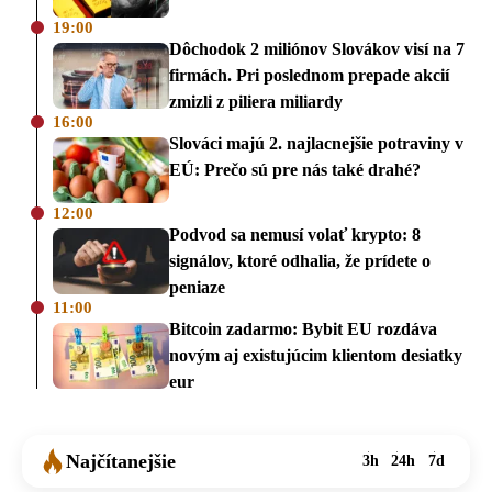
19:00
Dôchodok 2 miliónov Slovákov visí na 7
firmách. Pri poslednom prepade akcií
zmizli z piliera miliardy
16:00
Slováci majú 2. najlacnejšie potraviny v
EÚ: Prečo sú pre nás také drahé?
12:00
Podvod sa nemusí volať krypto: 8
signálov, ktoré odhalia, že prídete o
peniaze
11:00
Bitcoin zadarmo: Bybit EU rozdáva
novým aj existujúcim klientom desiatky
eur
Najčítanejšie
3h
24h
7d