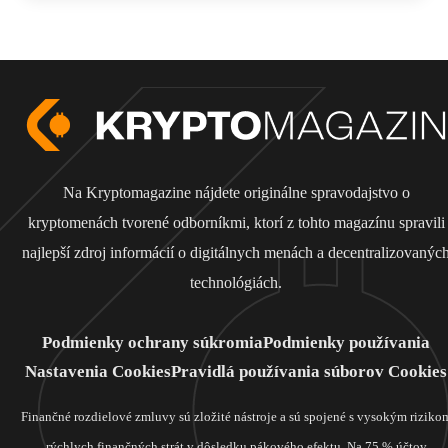
Na Kryptomagazine nájdete originálne spravodajstvo o
kryptomenách tvorené odborníkmi, ktorí z tohto magazínu spravili
najlepší zdroj informácií o digitálnych menách a decentralizovanýc
technológiách.
Podmienky ochrany súkromia
Podmienky používania
Nastavenia Cookies
Pravidlá používania súborov Cookies
Finančné rozdielové zmluvy sú zložité nástroje a sú spojené s vysokým riziko
rýchlych finančných strát v dôsledku pákového efektu. Na 75 % účtov