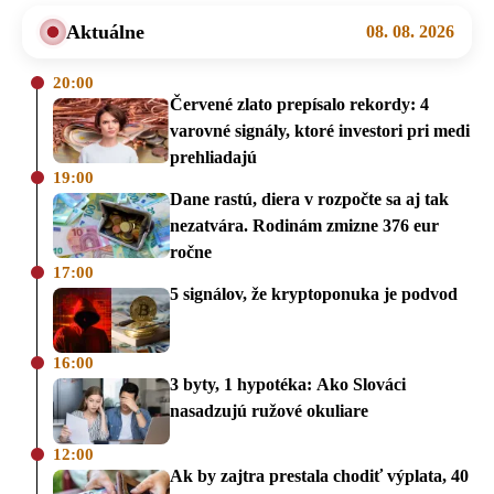
Aktuálne
08. 08. 2026
20:00
Červené zlato prepísalo rekordy: 4
varovné signály, ktoré investori pri medi
prehliadajú
19:00
Dane rastú, diera v rozpočte sa aj tak
nezatvára. Rodinám zmizne 376 eur
ročne
17:00
5 signálov, že kryptoponuka je podvod
16:00
3 byty, 1 hypotéka: Ako Slováci
nasadzujú ružové okuliare
12:00
Ak by zajtra prestala chodiť výplata, 40