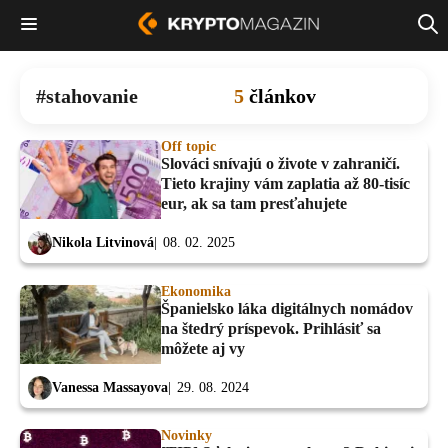
stahovanie
5
článkov
Off topic
Slováci snívajú o živote v zahraničí.
Tieto krajiny vám zaplatia až 80-tisíc
eur, ak sa tam presťahujete
Nikola Litvinová
08. 02. 2025
Ekonomika
Španielsko láka digitálnych nomádov
na štedrý príspevok. Prihlásiť sa
môžete aj vy
Vanessa Massayova
29. 08. 2024
Novinky