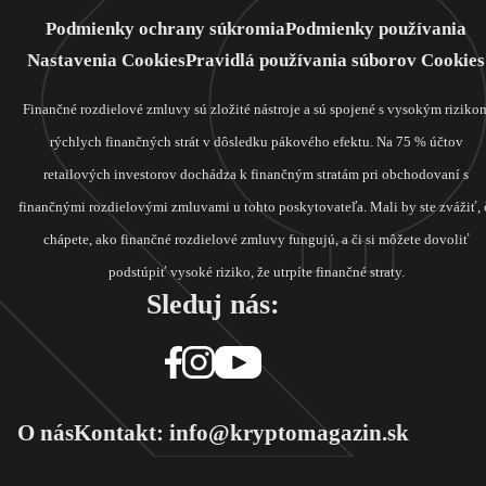
Podmienky ochrany súkromia
Podmienky používania
Nastavenia Cookies
Pravidlá používania súborov Cookies
Finančné rozdielové zmluvy sú zložité nástroje a sú spojené s vysokým riziko
rýchlych finančných strát v dôsledku pákového efektu. Na 75 % účtov
retailových investorov dochádza k finančným stratám pri obchodovaní s
finančnými rozdielovými zmluvami u tohto poskytovateľa. Mali by ste zvážiť, 
chápete, ako finančné rozdielové zmluvy fungujú, a či si môžete dovoliť
podstúpiť vysoké riziko, že utrpíte finančné straty.
Sleduj nás:
O nás
Kontakt: info@kryptomagazin.sk