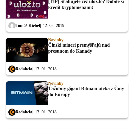
[TIP] Sťahujete cez uloz.to? Dobite si
kredit kryptomenami!
Tomáš Kiebel
12. 08. 2019
Novinky
Čínski mineri premýšľajú nad
presunom do Kanady
Redakcia
13. 01. 2018
Novinky
Ťažobný gigant Bitmain uteká z Číny
do Európy
Redakcia
13. 01. 2018