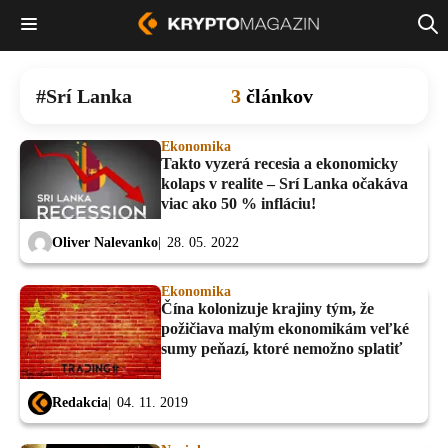
Srí Lanka
3
článkov
Ekonomika
Takto vyzerá recesia a ekonomicky
kolaps v realite – Srí Lanka očakáva
viac ako 50 % infláciu!
Oliver Nalevanko
28. 05. 2022
Ekonomika
Čína kolonizuje krajiny tým, že
požičiava malým ekonomikám veľké
sumy peňazí, ktoré nemožno splatiť
Redakcia
04. 11. 2019