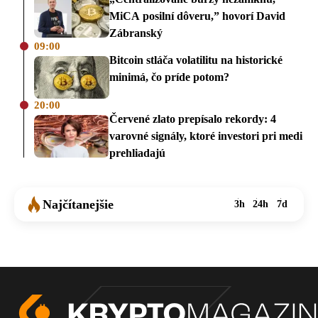
MiCA posilní dôveru,” hovorí David
Zábranský
09:00
Bitcoin stláča volatilitu na historické
minimá, čo príde potom?
20:00
Červené zlato prepísalo rekordy: 4
varovné signály, ktoré investori pri medi
prehliadajú
Najčítanejšie
3h
24h
7d