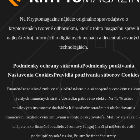
Na Kryptomagazine nájdete originálne spravodajstvo o
kryptomenách tvorené odborníkmi, ktorí z tohto magazínu spravili
najlepší zdroj informácií o digitálnych menách a decentralizovanýc
technológiách.
Podmienky ochrany súkromia
Podmienky používania
Nastavenia Cookies
Pravidlá používania súborov Cookies
Finančné rozdielové zmluvy sú zložité nástroje a sú spojené s vysokým riziko
rýchlych finančných strát v dôsledku pákového efektu. Na 75 % účtov
retailových investorov dochádza k finančným stratám pri obchodovaní s
finančnými rozdielovými zmluvami u tohto poskytovateľa. Mali by ste zvážiť, 
chápete, ako finančné rozdielové zmluvy fungujú, a či si môžete dovoliť
podstúpiť vysoké riziko, že utrpíte finančné straty.