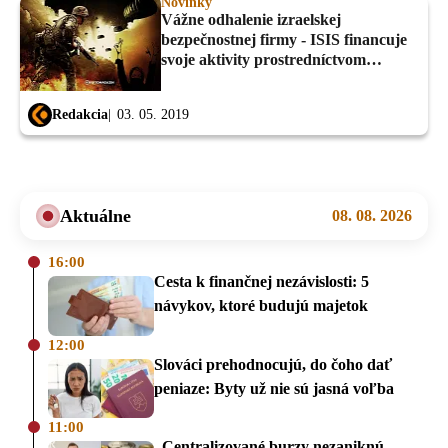
Novinky
Vážne odhalenie izraelskej
bezpečnostnej firmy - ISIS financuje
svoje aktivity prostredníctvom
Bitcoinu!
Redakcia
03. 05. 2019
Aktuálne
08. 08. 2026
16:00
Cesta k finančnej nezávislosti: 5
návykov, ktoré budujú majetok
12:00
Slováci prehodnocujú, do čoho dať
peniaze: Byty už nie sú jasná voľba
11:00
„Centralizované burzy nezaniknú,