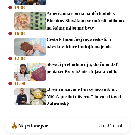
19:00
Američania sporia na dôchodok v
Bitcoine. Slovákom vezmú 60 miliónov
na štátne nájomné byty
16:00
Cesta k finančnej nezávislosti: 5
návykov, ktoré budujú majetok
12:00
Slováci prehodnocujú, do čoho dať
peniaze: Byty už nie sú jasná voľba
11:00
„Centralizované burzy nezaniknú,
MiCA posilní dôveru,” hovorí David
Zábranský
Najčítanejšie
3h
24h
7d