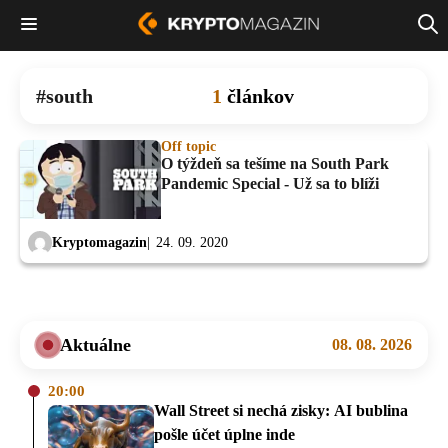
south
1
článkov
Off topic
O týždeň sa tešíme na South Park
Pandemic Special - Už sa to blíži
Kryptomagazin
24. 09. 2020
Aktuálne
08. 08. 2026
20:00
Wall Street si nechá zisky: AI bublina
pošle účet úplne inde