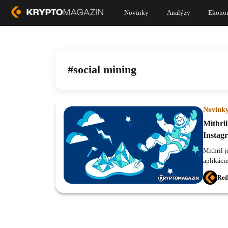
Novinky
Analýzy
Ekono
social mining
Novink
Mithri
Instag
Mithril 
aplikácie
môžete z
Red