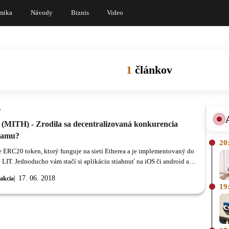
mika
Návody
Biznis
Video
1
článkov
y
l (MITH) - Zrodila sa decentralizovaná konkurencia
ramu?
20
je ERC20 token, ktorý funguje na sieti Etherea a je implementovaný do
 LIT. Jednoducho vám stačí si aplikáciu stiahnuť na iOS či android a
ačať zdieľať svoj obsah s ostatnými užívateľmi.
17. 06. 2018
akcia
19