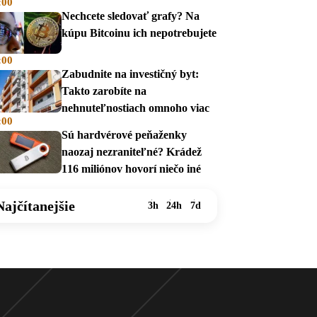
:00
v auguste 2026
Nechcete sledovať grafy? Na
kúpu Bitcoinu ich nepotrebujete
:00
Zabudnite na investičný byt:
Takto zarobíte na
nehnuteľnostiach omnoho viac
:00
Sú hardvérové peňaženky
naozaj nezraniteľné? Krádež
116 miliónov hovorí niečo iné
Najčítanejšie
3h
24h
7d