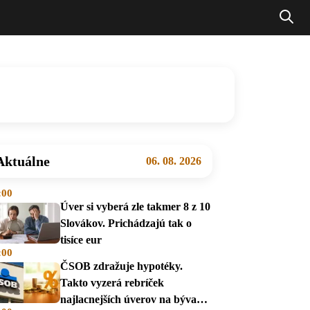
Aktuálne
06. 08. 2026
:00
Úver si vyberá zle takmer 8 z 10
Slovákov. Prichádzajú tak o
tisíce eur
:00
ČSOB zdražuje hypotéky.
Takto vyzerá rebríček
najlacnejších úverov na bývanie