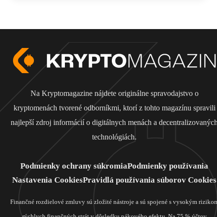
Na Kryptomagazine nájdete originálne spravodajstvo o
kryptomenách tvorené odborníkmi, ktorí z tohto magazínu spravili
najlepší zdroj informácií o digitálnych menách a decentralizovanýc
technológiách.
Podmienky ochrany súkromia
Podmienky používania
Nastavenia Cookies
Pravidlá používania súborov Cookies
Finančné rozdielové zmluvy sú zložité nástroje a sú spojené s vysokým riziko
rýchlych finančných strát v dôsledku pákového efektu. Na 75 % účtov