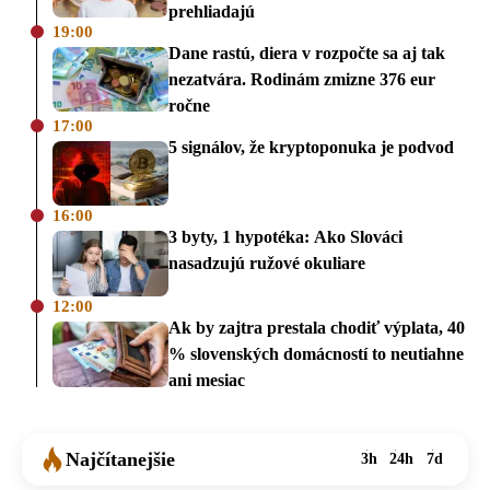
prehliadajú
19:00
Dane rastú, diera v rozpočte sa aj tak
nezatvára. Rodinám zmizne 376 eur
ročne
17:00
5 signálov, že kryptoponuka je podvod
16:00
3 byty, 1 hypotéka: Ako Slováci
nasadzujú ružové okuliare
12:00
Ak by zajtra prestala chodiť výplata, 40
% slovenských domácností to neutiahne
ani mesiac
Najčítanejšie
3h
24h
7d