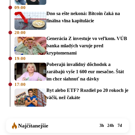
09:00
Dno sa ešte nekoná: Bitcoin čaká na
finálna vlna kapitulácie
20:00
Generácia Z investuje vo veľkom. VÚB
banka mladých varuje pred
kryptomenami
19:00
Poberajú invalidný dôchodok a
zarábajú vyše 1 600 eur mesačne. Štát
im chce siahnuť na dávky
17:00
Byt alebo ETF? Rozdiel po 20 rokoch je
väčší, než čakáte
Najčítanejšie
3h
24h
7d