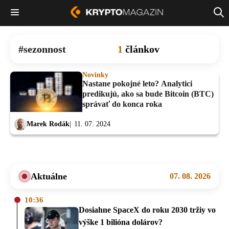
sezonnost
1
článkov
Novinky
Nastane pokojné leto? Analytici
predikujú, ako sa bude Bitcoin (BTC)
správať do konca roka
Marek Rodák
11. 07. 2024
Aktuálne
07. 08. 2026
10:36
Dosiahne SpaceX do roku 2030 tržiy vo
výške 1 bilióna dolárov?