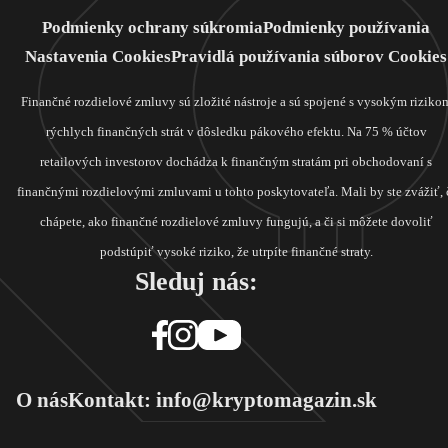
Podmienky ochrany súkromia
Podmienky používania
Nastavenia Cookies
Pravidlá používania súborov Cookies
Finančné rozdielové zmluvy sú zložité nástroje a sú spojené s vysokým riziko
rýchlych finančných strát v dôsledku pákového efektu. Na 75 % účtov
retailových investorov dochádza k finančným stratám pri obchodovaní s
finančnými rozdielovými zmluvami u tohto poskytovateľa. Mali by ste zvážiť, 
chápete, ako finančné rozdielové zmluvy fungujú, a či si môžete dovoliť
podstúpiť vysoké riziko, že utrpíte finančné straty.
Sleduj nás:
O nás
Kontakt: info@kryptomagazin.sk