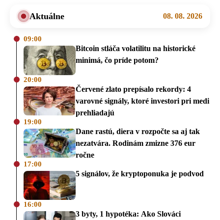
Aktuálne
08. 08. 2026
09:00
Bitcoin stláča volatilitu na historické
minimá, čo príde potom?
20:00
Červené zlato prepísalo rekordy: 4
varovné signály, ktoré investori pri medi
prehliadajú
19:00
Dane rastú, diera v rozpočte sa aj tak
nezatvára. Rodinám zmizne 376 eur
ročne
17:00
5 signálov, že kryptoponuka je podvod
16:00
3 byty, 1 hypotéka: Ako Slováci