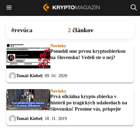
revúca
2
článkov
Novinky
Pomohli sme prvou kryptozbierkou
na Slovensku! Vedeli ste o nej?
Tomáš Kiebel
09. 01. 2020
Novinky
Prvá oficiálna krypto-zbierka v
histórii po tragických udalostiach na
Slovensku! Prosíme vás, prispejte
Tomáš Kiebel
18. 11. 2019