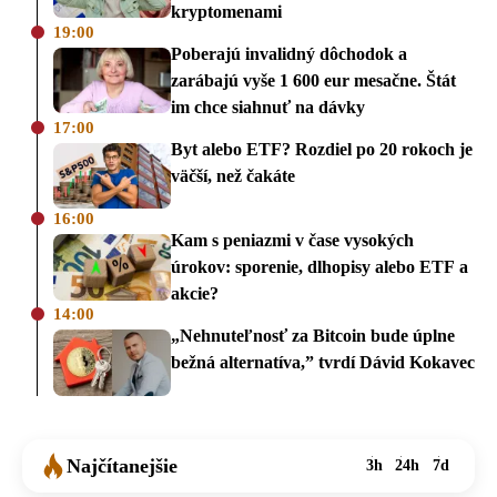
kryptomenami
19:00
Poberajú invalidný dôchodok a
zarábajú vyše 1 600 eur mesačne. Štát
im chce siahnuť na dávky
17:00
Byt alebo ETF? Rozdiel po 20 rokoch je
väčší, než čakáte
16:00
Kam s peniazmi v čase vysokých
úrokov: sporenie, dlhopisy alebo ETF a
akcie?
14:00
„Nehnuteľnosť za Bitcoin bude úplne
bežná alternatíva,” tvrdí Dávid Kokavec
Najčítanejšie
3h
24h
7d