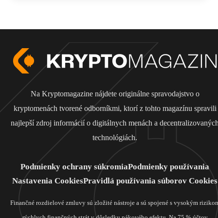
Na Kryptomagazine nájdete originálne spravodajstvo o
kryptomenách tvorené odborníkmi, ktorí z tohto magazínu spravili
najlepší zdroj informácií o digitálnych menách a decentralizovanýc
technológiách.
Podmienky ochrany súkromia
Podmienky používania
Nastavenia Cookies
Pravidlá používania súborov Cookies
Finančné rozdielové zmluvy sú zložité nástroje a sú spojené s vysokým riziko
rýchlych finančných strát v dôsledku pákového efektu. Na 75 % účtov