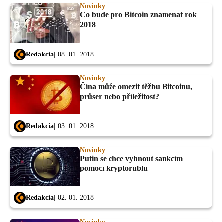
Novinky
Co bude pro Bitcoin znamenat rok
2018
Redakcia
08. 01. 2018
Novinky
Čína může omezit těžbu Bitcoinu,
průser nebo příležitost?
Redakcia
03. 01. 2018
Novinky
Putin se chce vyhnout sankcím
pomocí kryptorublu
Redakcia
02. 01. 2018
Novinky