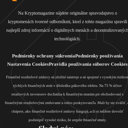
Na Kryptomagazine nájdete originálne spravodajstvo o
kryptomenách tvorené odborníkmi, ktorí z tohto magazínu spravili
najlepší zdroj informácií o digitálnych menách a decentralizovanýc
technológiách.
Podmienky ochrany súkromia
Podmienky používania
Nastavenia Cookies
Pravidlá používania súborov Cookies
Finančné rozdielové zmluvy sú zložité nástroje a sú spojené s vysokým riziko
rýchlych finančných strát v dôsledku pákového efektu. Na 75 % účtov
retailových investorov dochádza k finančným stratám pri obchodovaní s
finančnými rozdielovými zmluvami u tohto poskytovateľa. Mali by ste zvážiť, 
chápete, ako finančné rozdielové zmluvy fungujú, a či si môžete dovoliť
podstúpiť vysoké riziko, že utrpíte finančné straty.