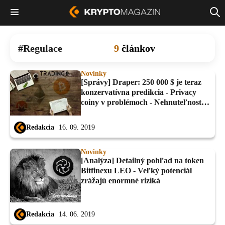
Regulace
9
článkov
Novinky
[Správy] Draper: 250 000 $ je teraz
konzervatívna predikcia - Privacy
coiny v problémoch - Nehnuteľnosti v
hodnote 100 miliónov dolárov
tokenizované na ETH
Redakcia
16. 09. 2019
Novinky
[Analýza] Detailný pohľad na token
Bitfinexu LEO - Veľký potenciál
zrážajú enormné riziká
Redakcia
14. 06. 2019