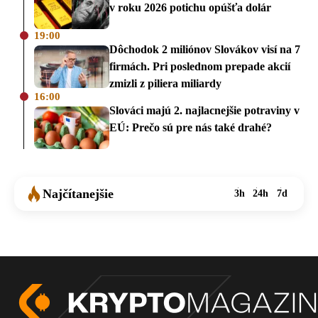
v roku 2026 potichu opúšťa dolár
19:00
Dôchodok 2 miliónov Slovákov visí na 7
firmách. Pri poslednom prepade akcií
zmizli z piliera miliardy
16:00
Slováci majú 2. najlacnejšie potraviny v
EÚ: Prečo sú pre nás také drahé?
Najčítanejšie
3h
24h
7d