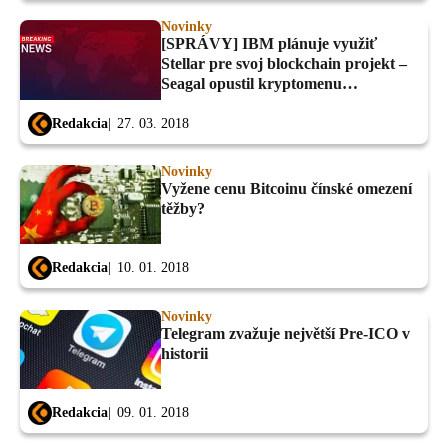
Novinky
[SPRÁVY] IBM plánuje využiť
Stellar pre svoj blockchain projekt –
Seagal opustil kryptomenu
Bitcoiin2Gen…
Redakcia
27. 03. 2018
Novinky
Vyžene cenu Bitcoinu čínské omezení
těžby?
Redakcia
10. 01. 2018
Novinky
Telegram zvažuje největší Pre-ICO v
historii
Redakcia
09. 01. 2018