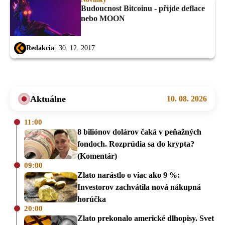
Budoucnost Bitcoinu - přijde deflace
nebo MOON
Redakcia
30. 12. 2017
Aktuálne
10. 08. 2026
11:00
8 biliónov dolárov čaká v peňažných
fondoch. Rozprúdia sa do krypta?
(Komentár)
09:00
Zlato narástlo o viac ako 9 %:
Investorov zachvátila nová nákupná
horúčka
20:00
Zlato prekonalo americké dlhopisy. Svet