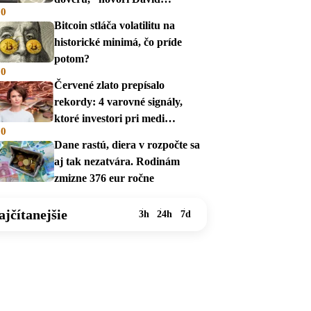
00
Zábranský
Bitcoin stláča volatilitu na
historické minimá, čo príde
potom?
00
Červené zlato prepísalo
rekordy: 4 varovné signály,
ktoré investori pri medi
00
prehliadajú
Dane rastú, diera v rozpočte sa
aj tak nezatvára. Rodinám
zmizne 376 eur ročne
ajčítanejšie
3h
24h
7d