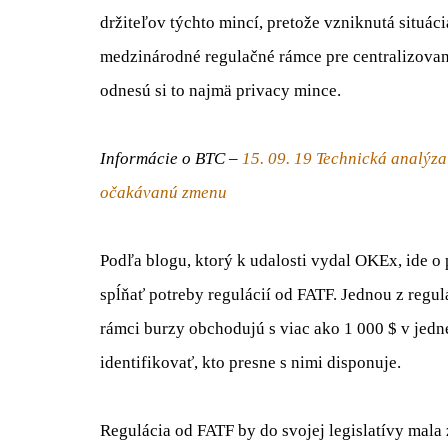
držiteľov
týchto mincí
,
pretože
vzniknutá
situác
medzinárodné
regulačné rámce
pre
centralizova
odnesú si
to
najmä
privacy
mince.
Informácie o BTC –
15. 09. 19 Technická analýz
očakávanú zmenu
Podľa
blogu
,
ktorý
k udalosti vydal
OKEx
,
ide o
spĺňať
potreby
regulácií o
d
FATF
.
Jednou
z
regul
rámci
burzy
obchodujú s
viac
ako 1
000
$
v jedn
identifikovať
,
kto presne
s
nimi
disponuje
.
Regulácia
od
FATF
by
do
svojej
legislatívy
mala