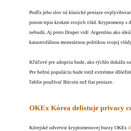
Podľa jeho
slov
sú klasické
peniaze
ovplyvňova
potom
trpia
krokmi
svojich
vlád
.
Kryptomeny
s
d
nebudú
.
Aj preto
Draper
vidí Argentínu ako
ideá
katastrofálnou
monetárnou
politikou
svojej vlád
Kľúčové
pre
adopciu
bude
,
ako rýchlo
dokážu
so
Pre
bežnú
populáciu
bude
totiž
extrémne
dôležit
ľahšie
používať
Bitcoin
než
fiat
peniaze
.
OKEx Kórea delistuje privacy c
Kórejské
odvetvie
kryptomenovej
burzy
OKEx
d