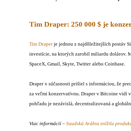
Tim Draper: 250 000 $ je konze
Tim
Draper
je jednou
z
najdôležitejších
postáv
S
investície
,
na ktorých
zarobil
miliardu
dolárov
.
M
SpaceX
,
Gmail
,
Skyte
,
Twitter
alebo
Coinbase
.
Draper
v súčasnosti
prišiel
s informáciou
,
že
pre
za
veľmi
konzervatívnu
.
Draper
v
Bitcoine
vidí
v
pohľadu
je
nezávislá
,
decentralizovaná
a
globál
Viac informácií –
Saudská Arábia znížila produk