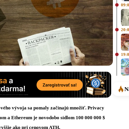
09:
20:
19:
N
ového
vývoja
sa pomaly
začínajú
množiť
.
Privacy
om a
Ethereum
je novodobo
sídlom
100
000
000
$
vyššie ako pri
cenovom
ATH
.