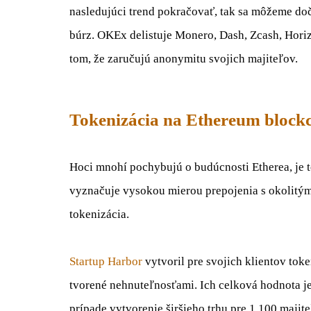
nasledujúci
trend pokračovať
,
tak sa
môžeme
do
búrz
.
OKEx
delistuje
Monero
,
Dash
,
Zcash
,
Hori
tom
,
že
zaručujú
anonymitu
svojich
majiteľov
.
Tokenizácia na Ethereum block
Hoci
mnohí
pochybujú
o budúcnosti
Etherea
,
je
vyznačuje
vysokou mierou
prepojenia s
okolitý
tokenizácia
.
Startup
Harbor
vytvoril
pre svojich klientov
toke
tvorené
nehnuteľnosťami
.
Ich celková
hodnota
j
prípade vytvorenie
širšieho
trhu
pre
1
100
majite