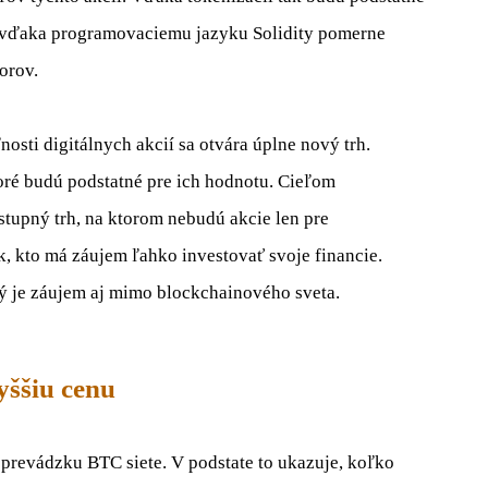
vďaka
programovaciemu jazyku
Solidity
pomerne
orov
.
nosti
digitálnych
akcií sa
otvára
úplne
nový trh
.
oré
budú
podstatné
pre
ich hodnotu
.
Cieľom
ístupný
trh, na ktorom
nebudú akcie len
pre
k
,
kto má
záujem
ľahko
investovať
svoje financie
.
ý
je záujem
aj
mimo
blockchainového
sveta
.
yššiu cenu
prevádzku
BTC
siete.
V
podstate
to
ukazuje
,
koľko