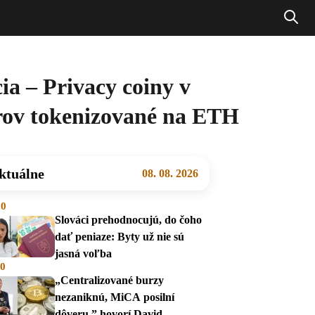
ia – Privacy coiny v
árov tokenizované na ETH
ktuálne
08. 08. 2026
00
Slováci prehodnocujú, do čoho
dať peniaze: Byty už nie sú
jasná voľba
00
„Centralizované burzy
nezaniknú, MiCA posilní
dôveru,” hovorí David