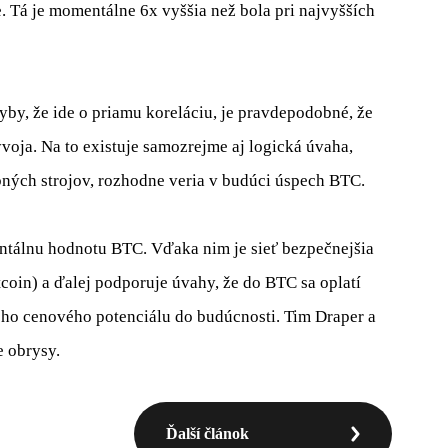
.
Tá je
momentálne
6x
vyššia
než bola
pri
najvyšších
hyby
, že ide
o
priamu
koreláciu
,
je pravdepodobné
,
že
ývoja
.
Na to
existuje
samozrejme
aj
logická
úvaha
,
bných
strojov
, rozhodne
veria v
budúci úspech
BTC
.
ntálnu
hodnotu
BTC
.
Vďaka nim
je sieť
bezpečnejšia
tcoin
)
a
ďalej
podporuje úvahy
,
že
do
BTC
sa oplatí
ého
cenového
potenciálu
do
budúcnosti
.
Tim
Draper
a
e
obrysy
.
Ďalší článok