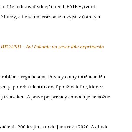
ia môže
indikovať
silnejší
trend
.
FATF
vytvoril
né
burzy,
a
tie sa
im
teraz snažia
vyjsť v ústrety
a
a BTC/USD – Ani čakanie na záver dňa neprinieslo
 problém
s
reguláciami
.
Privacy
c
oiny
totiž nemôžu
ácií
je potreba
identifikovať používateľov
,
ktorí v
ej
transakcii
.
A
práve pri
privacy
c
oinoch
je
nemožné
začleniť
200 krajín,
a
to
do
júna
roku 2020.
Ak
bude