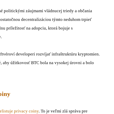
né
politickými záujmami
vládnucej triedy
a
občania
ostatočnou
decentralizáciou
týmto
neduhom
t
rpieť
lnu príležitosť
na
adopciu
,
ktorá
bojuje s
y
.
ftvéroví
developeri
rozvíjať
infraštruktúru
kryptomien
.
é, aby
úžitkovosť
BTC
bola na
vysokej úrovni
a
bolo
oiny
elistuje
privacy
coiny
.
To je veľmi
zlá
správa pre