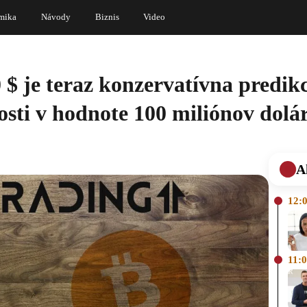
mika
Návody
Biznis
Video
$ je teraz konzervatívna predikc
sti v hodnote 100 miliónov dol
A
12:
11: