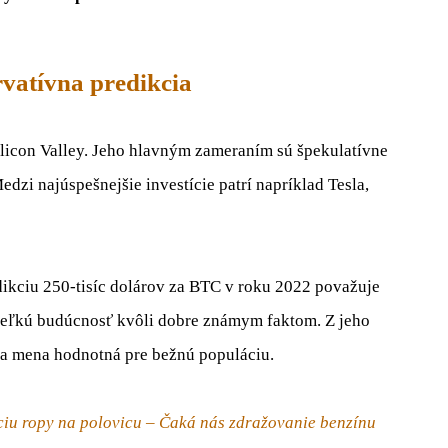
rvatívna predikcia
ilicon
Valley
.
Jeho
hlavným
zameraním
sú
špekulatívne
edzi
najúspešnejšie
investície
patrí napríklad
Tesla
,
dikciu
250-
tisíc
dolárov za
BTC
v
roku
2022
považuje
eľkú budúcnosť
kvôli
dobre
známym
faktom.
Z jeho
na
mena
hodnotná
pre
bežnú
populáciu
.
ciu ropy na polovicu – Čaká nás zdražovanie benzínu