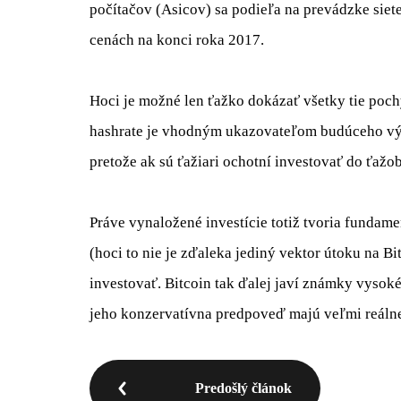
počítačov
(
Asicov
)
sa podieľa
na prevádzke
siete
cenách na
konci roka
2017
.
Hoci
je
možné len ťažko
dokázať
všetky tie poc
hashrate
je vhodným
ukazovateľom
budúceho v
pretože ak
sú
ťažiari
ochotní
investovať
do
ťažo
Práve
vynaložené
investície
totiž
tvoria
fundame
(hoci
to nie je
zďaleka
jediný
vektor
útoku
na
Bi
investovať
.
Bitcoin
tak ďalej
javí známky
vysok
jeho
konzervatívna
predpoveď
majú veľmi
reáln
Predošlý článok