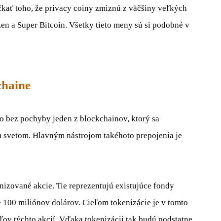
čkať
toho
,
že
privacy
c
oiny
zmiznú z
väčšiny
veľkých
zen
a
Super
Bitcoin
.
Všetky
tieto
meny
sú si
podobné
v
chaine
to
bez
pochyby
jeden z
blockchainov
,
ktorý sa
m
svetom
.
Hlavným nástrojom
takéhoto
prepojenia je
nizované
akcie
.
Tie
reprezentujú
existujúce fondy
e 100
miliónov
dolárov
.
Cieľom
tokenizácie
je
v
tomto
ľov týchto
akcií
.
Vďaka
tokenizácii
tak budú
podstatne