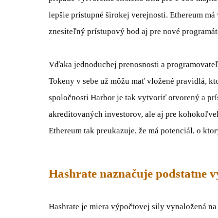
lepšie
prístupné širokej
verejnosti
.
Ethereum
má 
znesiteľný
prístupový bod
aj
pre
nové
programát
Vďaka jednoduchej
prenosnosti
a
programovateľ
Tokeny
v
sebe
už
môžu mať
vložené
pravidlá, kt
spoločnosti
Harbor
je
tak vytvoriť
otvorený a
pr
akreditovaných
investorov
,
ale aj
pre
kohokoľve
Ethereum
tak
preukazuje
,
že má
potenciál
,
o
ktor
Hashrate naznačuje podstatne v
Hashrate
je miera
výpočtovej
sily
vynaložená
na