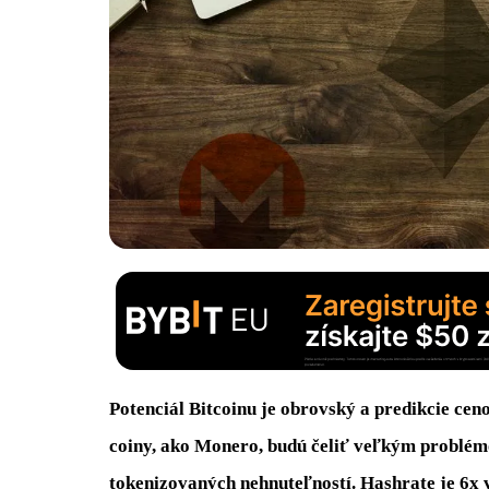
Potenciál
Bitcoinu
je obrovský
a
predikcie
cen
c
oiny,
ako
Monero,
budú čeliť
veľkým
problém
tokenizovaných
nehnuteľností
.
Hashrate
je
6x