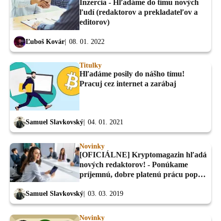
Inzercia - Hľadáme do tímu nových
ľudí (redaktorov a prekladateľov a
editorov)
Ľuboš Kovár
08. 01. 2022
Titulky
Hľadáme posily do nášho tímu!
Pracuj cez internet a zarábaj
Samuel Slavkovský
04. 01. 2021
Novinky
[OFICIÁLNE] Kryptomagazin hľadá
nových redaktorov! - Ponúkame
príjemnú, dobre platenú prácu popri
škole/zamestnaní
Samuel Slavkovský
03. 03. 2019
Novinky