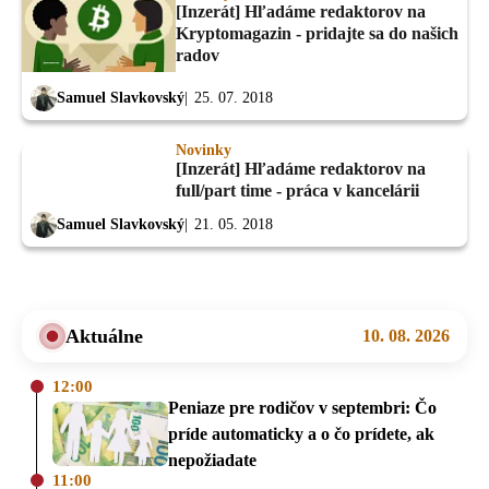
[Inzerát] Hľadáme redaktorov na
Kryptomagazin - pridajte sa do našich
radov
Samuel Slavkovský
25. 07. 2018
Novinky
[Inzerát] Hľadáme redaktorov na
full/part time - práca v kancelárii
Samuel Slavkovský
21. 05. 2018
Aktuálne
10. 08. 2026
12:00
Peniaze pre rodičov v septembri: Čo
príde automaticky a o čo prídete, ak
nepožiadate
11:00