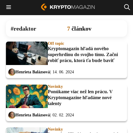
redaktor
7
článkov
Off topic
Kryptomagazín hľadá nového
superhrdinu do svojho tímu. Začni
robiť prácu, ktorá ťa bude baviť
Henrieta Balázsová
14. 06. 2024
Novinky
Ponúkame viac než len prácu. V
Kryptomagazíne hľadáme nové
talenty
Henrieta Balázsová
02. 02. 2024
Novinky