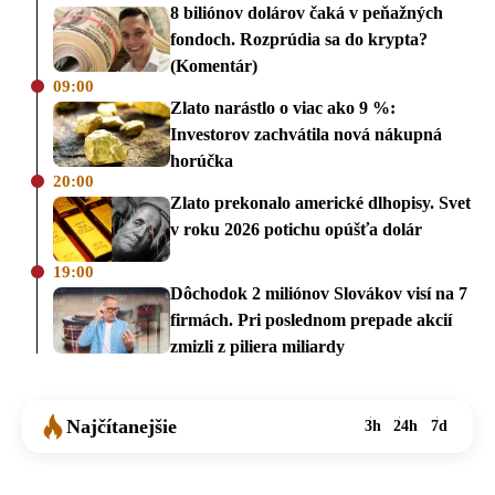
8 biliónov dolárov čaká v peňažných
fondoch. Rozprúdia sa do krypta?
(Komentár)
09:00
Zlato narástlo o viac ako 9 %:
Investorov zachvátila nová nákupná
horúčka
20:00
Zlato prekonalo americké dlhopisy. Svet
v roku 2026 potichu opúšťa dolár
19:00
Dôchodok 2 miliónov Slovákov visí na 7
firmách. Pri poslednom prepade akcií
zmizli z piliera miliardy
Najčítanejšie
3h
24h
7d