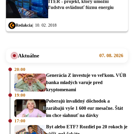
ITER - projekt, ktorý umožní
ľudstvu ovládnuť fúznu energiu
Redakcia
10. 02. 2018
Aktuálne
07. 08. 2026
20:00
Generácia Z investuje vo veľkom. VÚB
banka mladých varuje pred
kryptomenami
19:00
Poberajú invalidný dôchodok a
zarábajú vyše 1 600 eur mesačne. Štát
im chce siahnuť na dávky
17:00
Byt alebo ETF? Rozdiel po 20 rokoch je
väčší, než čakáte