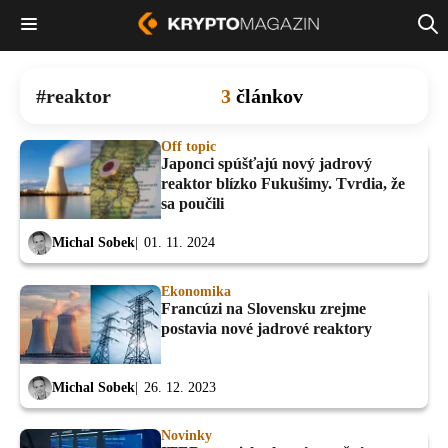
reaktor
3
článkov
Off topic
Japonci spúšťajú nový jadrový
reaktor blízko Fukušimy. Tvrdia, že
sa poučili
Michal Sobek
01. 11. 2024
Ekonomika
Francúzi na Slovensku zrejme
postavia nové jadrové reaktory
Michal Sobek
26. 12. 2023
Novinky