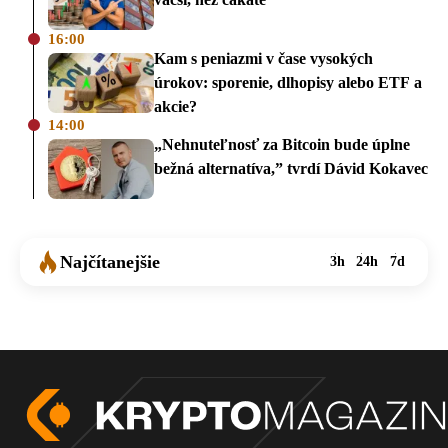
16:00
Kam s peniazmi v čase vysokých
úrokov: sporenie, dlhopisy alebo ETF a
akcie?
14:00
„Nehnuteľnosť za Bitcoin bude úplne
bežná alternatíva,” tvrdí Dávid Kokavec
Najčítanejšie
3h
24h
7d