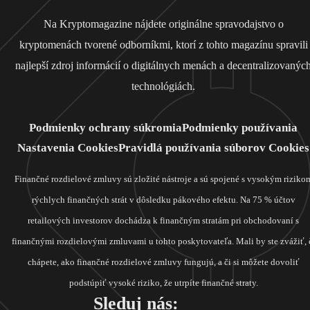
Na Kryptomagazine nájdete originálne spravodajstvo o
kryptomenách tvorené odborníkmi, ktorí z tohto magazínu spravili
najlepší zdroj informácií o digitálnych menách a decentralizovanýc
technológiách.
Podmienky ochrany súkromia
Podmienky používania
Nastavenia Cookies
Pravidlá používania súborov Cookies
Finančné rozdielové zmluvy sú zložité nástroje a sú spojené s vysokým riziko
rýchlych finančných strát v dôsledku pákového efektu. Na 75 % účtov
retailových investorov dochádza k finančným stratám pri obchodovaní s
finančnými rozdielovými zmluvami u tohto poskytovateľa. Mali by ste zvážiť, 
chápete, ako finančné rozdielové zmluvy fungujú, a či si môžete dovoliť
podstúpiť vysoké riziko, že utrpíte finančné straty.
Sleduj nás: