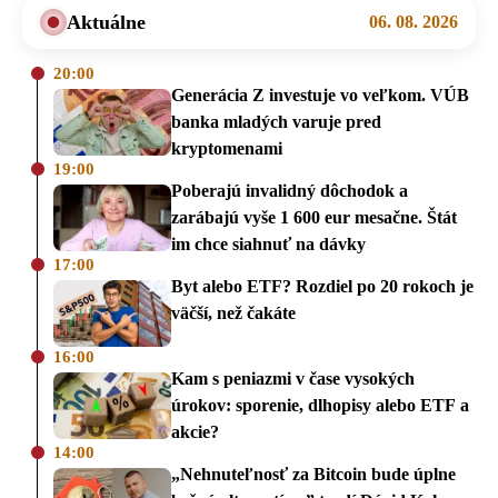
Aktuálne
06. 08. 2026
20:00
Generácia Z investuje vo veľkom. VÚB
banka mladých varuje pred
kryptomenami
19:00
Poberajú invalidný dôchodok a
zarábajú vyše 1 600 eur mesačne. Štát
im chce siahnuť na dávky
17:00
Byt alebo ETF? Rozdiel po 20 rokoch je
väčší, než čakáte
16:00
Kam s peniazmi v čase vysokých
úrokov: sporenie, dlhopisy alebo ETF a
akcie?
14:00
„Nehnuteľnosť za Bitcoin bude úplne