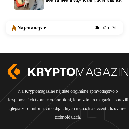
bežná alternatíva,” tvrdí Dávid Kokavec
Najčítanejšie
3h
24h
7d
Na Kryptomagazine nájdete originálne spravodajstvo o
kryptomenách tvorené odborníkmi, ktorí z tohto magazínu spravili
najlepší zdroj informácií o digitálnych menách a decentralizovanýc
technológiách.