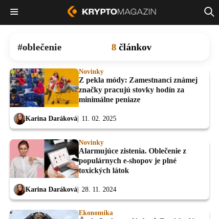
oblečenie
8
článkov
Novinky
Z pekla módy: Zamestnanci známej
značky pracujú stovky hodín za
minimálne peniaze
Karina Daráková
11. 02. 2025
Novinky
Alarmujúce zistenia. Oblečenie z
populárnych e-shopov je plné
toxických látok
Karina Daráková
28. 11. 2024
Ekonomika