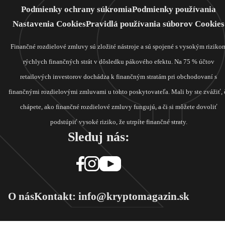
Podmienky ochrany súkromia
Podmienky používania
Nastavenia Cookies
Pravidlá používania súborov Cookies
Finančné rozdielové zmluvy sú zložité nástroje a sú spojené s vysokým riziko
rýchlych finančných strát v dôsledku pákového efektu. Na 75 % účtov
retailových investorov dochádza k finančným stratám pri obchodovaní s
finančnými rozdielovými zmluvami u tohto poskytovateľa. Mali by ste zvážiť, 
chápete, ako finančné rozdielové zmluvy fungujú, a či si môžete dovoliť
podstúpiť vysoké riziko, že utrpíte finančné straty.
Sleduj nás:
O nás
Kontakt: info@kryptomagazin.sk