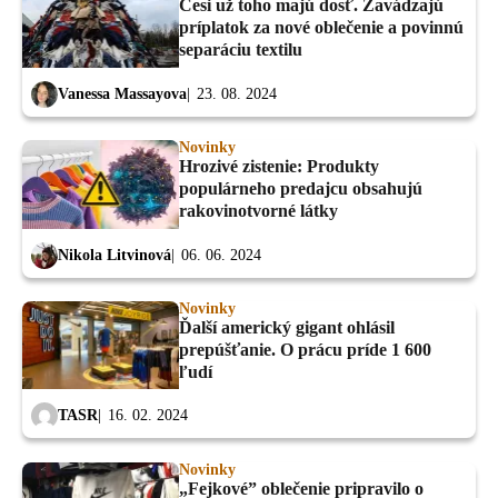
Česi už toho majú dosť. Zavádzajú
príplatok za nové oblečenie a povinnú
separáciu textilu
Vanessa Massayova
23. 08. 2024
Novinky
Hrozivé zistenie: Produkty
populárneho predajcu obsahujú
rakovinotvorné látky
Nikola Litvinová
06. 06. 2024
Novinky
Ďalší americký gigant ohlásil
prepúšťanie. O prácu príde 1 600
ľudí
TASR
16. 02. 2024
Novinky
„Fejkové” oblečenie pripravilo o