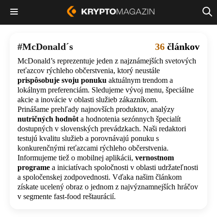
McDonald´s
36
článkov
McDonald’s reprezentuje jeden z najznámejších svetových
reťazcov rýchleho občerstvenia, ktorý neustále
prispôsobuje svoju ponuku
aktuálnym trendom a
lokálnym preferenciám. Sledujeme vývoj menu, špeciálne
akcie a inovácie v oblasti služieb zákazníkom.
Prinášame prehľady najnovších produktov, analýzy
nutričných hodnôt
a hodnotenia sezónnych špecialít
dostupných v slovenských prevádzkach. Naši redaktori
testujú kvalitu služieb a porovnávajú ponuku s
konkurenčnými reťazcami rýchleho občerstvenia.
Informujeme tiež o mobilnej aplikácii,
vernostnom
programe
a iniciatívach spoločnosti v oblasti udržateľnosti
a spoločenskej zodpovednosti. Vďaka našim článkom
získate ucelený obraz o jednom z najvýznamnejších hráčov
v segmente fast-food reštaurácií.