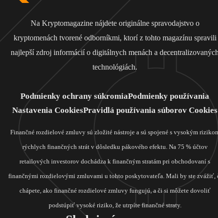
Na Kryptomagazine nájdete originálne spravodajstvo o
kryptomenách tvorené odborníkmi, ktorí z tohto magazínu spravili
najlepší zdroj informácií o digitálnych menách a decentralizovanýc
technológiách.
Podmienky ochrany súkromia
Podmienky používania
Nastavenia Cookies
Pravidlá používania súborov Cookies
Finančné rozdielové zmluvy sú zložité nástroje a sú spojené s vysokým riziko
rýchlych finančných strát v dôsledku pákového efektu. Na 75 % účtov
retailových investorov dochádza k finančným stratám pri obchodovaní s
finančnými rozdielovými zmluvami u tohto poskytovateľa. Mali by ste zvážiť, 
chápete, ako finančné rozdielové zmluvy fungujú, a či si môžete dovoliť
podstúpiť vysoké riziko, že utrpíte finančné straty.