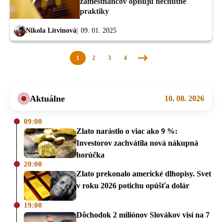
zamestnancov opisujú nechutné
praktiky
Nikola Litvinová
09. 01. 2025
1
2
3
4
Nasledujúca
stránka
Aktuálne
10. 08. 2026
09:00
Zlato narástlo o viac ako 9 %:
Investorov zachvátila nová nákupná
horúčka
20:00
Zlato prekonalo americké dlhopisy. Svet
v roku 2026 potichu opúšťa dolár
19:00
Dôchodok 2 miliónov Slovákov visí na 7