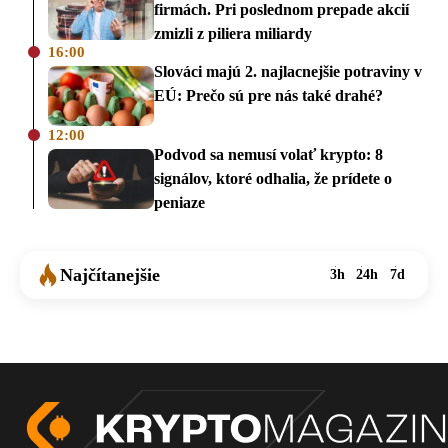
firmách. Pri poslednom prepade akcií
zmizli z piliera miliardy
16:00
Slováci majú 2. najlacnejšie potraviny v
EÚ: Prečo sú pre nás také drahé?
12:00
Podvod sa nemusí volať krypto: 8
signálov, ktoré odhalia, že prídete o
peniaze
Najčítanejšie
3h
24h
7d