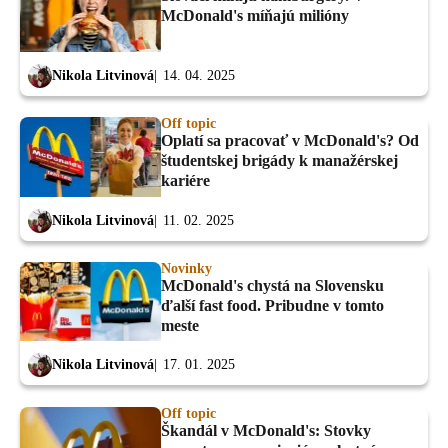
McDonald's míňajú milióny
Nikola Litvinová
14. 04. 2025
Off topic
Oplatí sa pracovať v McDonald's? Od
študentskej brigády k manažérskej
kariére
Nikola Litvinová
11. 02. 2025
Novinky
McDonald's chystá na Slovensku
ďalší fast food. Pribudne v tomto
meste
Nikola Litvinová
17. 01. 2025
Off topic
Škandál v McDonald's: Stovky