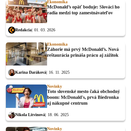
Ekonomika
McDonald’s opäť boduje: Slováci ho
radia medzi top zamestnávateľov
Redakcia
01. 03. 2026
Ekonomika
Záhorie má prvý McDonald’s. Nová
reštaurácia prináša prácu aj zážitok
Karina Daráková
16. 11. 2025
Novinky
Toto slovenské mesto čaká obchodný
boom: McDonald's, prvá Biedronka
aj nákupné centrum
Nikola Litvinová
18. 06. 2025
Novinky