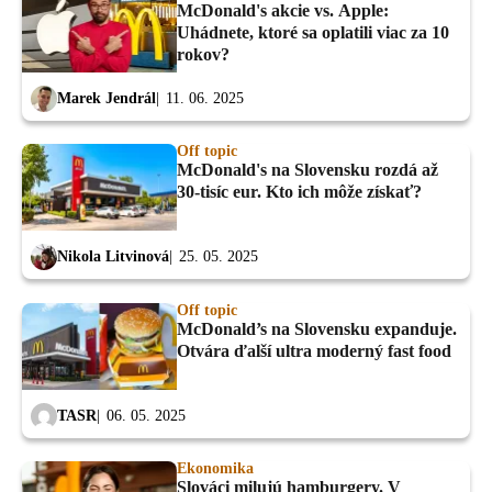
McDonald's akcie vs. Apple:
Uhádnete, ktoré sa oplatili viac za 10
rokov?
Marek Jendrál
11. 06. 2025
Off topic
McDonald's na Slovensku rozdá až
30-tisíc eur. Kto ich môže získať?
Nikola Litvinová
25. 05. 2025
Off topic
McDonald’s na Slovensku expanduje.
Otvára ďalší ultra moderný fast food
TASR
06. 05. 2025
Ekonomika
Slováci milujú hamburgery. V