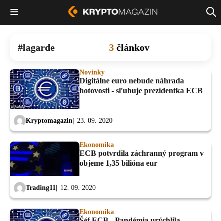
lagarde
3
článkov
Novinky
Digitálne euro nebude náhrada
hotovosti - sľubuje prezidentka ECB
Kryptomagazin
23. 09. 2020
Ekonomika
ECB potvrdila záchranný program v
objeme 1,35 bilióna eur
Trading11
12. 09. 2020
Ekonomika
Šéf ECB - Pandémia urýchlila