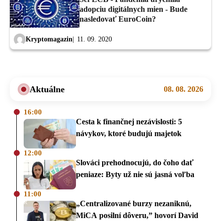
adopciu digitálnych mien - Bude
nasledovať EuroCoin?
Kryptomagazin
11. 09. 2020
Aktuálne
08. 08. 2026
16:00
Cesta k finančnej nezávislosti: 5
návykov, ktoré budujú majetok
12:00
Slováci prehodnocujú, do čoho dať
peniaze: Byty už nie sú jasná voľba
11:00
„Centralizované burzy nezaniknú,
MiCA posilní dôveru,” hovorí David