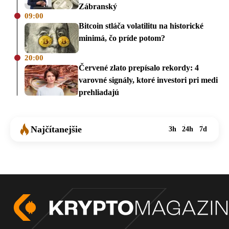
Zábranský
09:00
Bitcoin stláča volatilitu na historické
minimá, čo príde potom?
20:00
Červené zlato prepísalo rekordy: 4
varovné signály, ktoré investori pri medi
prehliadajú
Najčítanejšie
3h
24h
7d