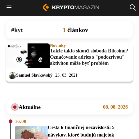
kyt
1
článkov
Novinky
Takže takto skončí sloboda Bitcoinu?
Označovanie adries s "podozrivou"
aktivitou môže byť problém
Samuel Slavkovský
23. 03. 2021
Aktuálne
08. 08. 2026
16:00
Cesta k finančnej nezávislosti: 5
návykov, ktoré budujú majetok