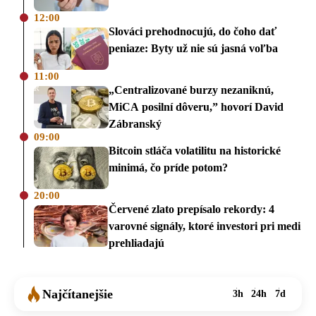
12:00
Slováci prehodnocujú, do čoho dať
peniaze: Byty už nie sú jasná voľba
11:00
„Centralizované burzy nezaniknú,
MiCA posilní dôveru,” hovorí David
Zábranský
09:00
Bitcoin stláča volatilitu na historické
minimá, čo príde potom?
20:00
Červené zlato prepísalo rekordy: 4
varovné signály, ktoré investori pri medi
prehliadajú
Najčítanejšie
3h
24h
7d