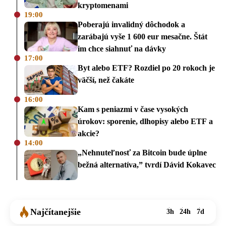
kryptomenami
19:00
Poberajú invalidný dôchodok a
zarábajú vyše 1 600 eur mesačne. Štát
im chce siahnuť na dávky
17:00
Byt alebo ETF? Rozdiel po 20 rokoch je
väčší, než čakáte
16:00
Kam s peniazmi v čase vysokých
úrokov: sporenie, dlhopisy alebo ETF a
akcie?
14:00
„Nehnuteľnosť za Bitcoin bude úplne
bežná alternatíva,” tvrdí Dávid Kokavec
Najčítanejšie
3h
24h
7d