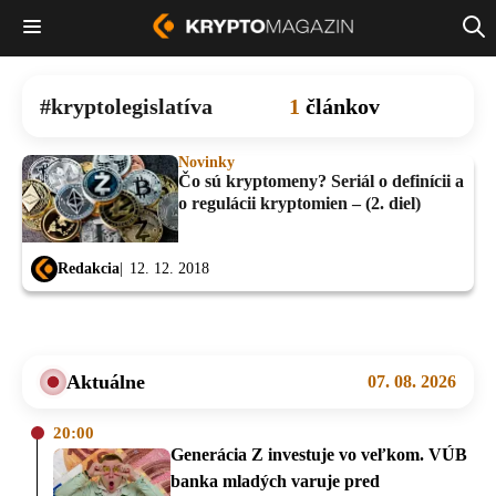
kryptolegislatíva
1
článkov
Novinky
Čo sú kryptomeny? Seriál o definícii a
o regulácii kryptomien – (2. diel)
Redakcia
12. 12. 2018
Aktuálne
07. 08. 2026
20:00
Generácia Z investuje vo veľkom. VÚB
banka mladých varuje pred