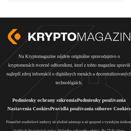
Na Kryptomagazine nájdete originálne spravodajstvo o
kryptomenách tvorené odborníkmi, ktorí z tohto magazínu spravili
najlepší zdroj informácií o digitálnych menách a decentralizovanýc
technológiách.
Podmienky ochrany súkromia
Podmienky používania
Nastavenia Cookies
Pravidlá používania súborov Cookies
Finančné rozdielové zmluvy sú zložité nástroje a sú spojené s vysokým riziko
rýchlych finančných strát v dôsledku pákového efektu. Na 75 % účtov