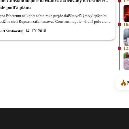
um Constantinopole hard-fork aktivovaný na testnete! -
17
 ide podľa plánu
na Ethereum na konci tohto roka prejde ďalším veľkým vylepšením.
otiž na sieti Ropsten začal testovať Constantinopole - druhá polovica
16
is updatu.
14. 10. 2018
uel Slavkovský
12