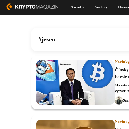
Novinky
Analýzy
Ekono
jesen
Novink
Čínsky
to ešte
Má ešte 
vytvorí n
Sam
Novink