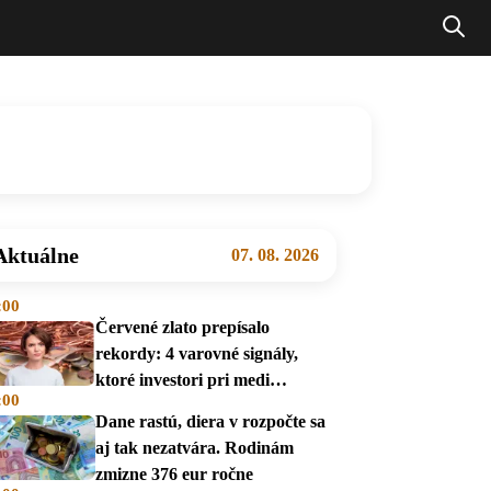
Aktuálne
07. 08. 2026
:00
Červené zlato prepísalo
rekordy: 4 varovné signály,
ktoré investori pri medi
:00
prehliadajú
Dane rastú, diera v rozpočte sa
aj tak nezatvára. Rodinám
zmizne 376 eur ročne