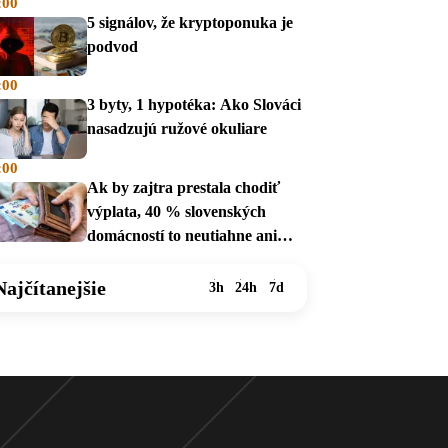
:00
5 signálov, že kryptoponuka je
podvod
:00
3 byty, 1 hypotéka: Ako Slováci
nasadzujú ružové okuliare
:00
Ak by zajtra prestala chodiť
výplata, 40 % slovenských
domácností to neutiahne ani
mesiac
Najčítanejšie
3h
24h
7d