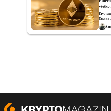
Ethere
všetko
Kryptome
Dnes sa t
Metropol
Sam