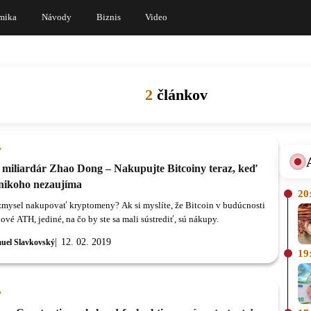
mika
Návody
Biznis
Video
2
článkov
y
 miliardár Zhao Dong – Nakupujte Bitcoiny teraz, keď
 nikoho nezaujíma
20
zmysel nakupovať kryptomeny? Ak si myslíte, že Bitcoin v budúcnosti
ové ATH, jediné, na čo by ste sa mali sústrediť, sú nákupy.
12. 02. 2019
uel Slavkovský
19
y