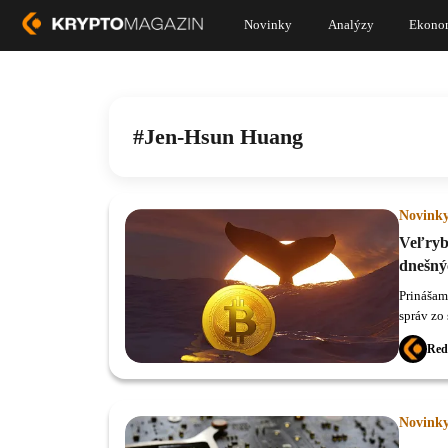
Novinky
Analýzy
Ekono
Jen-Hsun Huang
Novink
Veľryb
dnešný
Prinášam
správ zo
Red
Novink