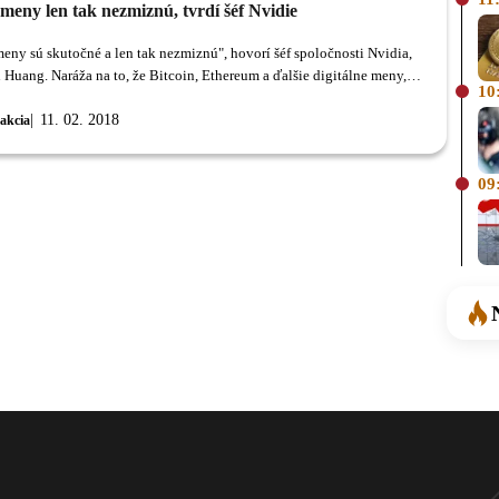
meny len tak nezmiznú, tvrdí šéf Nvidie
eny sú skutočné a len tak nezmiznú", hovorí šéf spoločnosti Nvidia,
 Huang. Naráža na to, že Bitcoin, Ethereum a ďalšie digitálne meny,
10
 v budúcnosti výraznou súčasťou nášho života.
11. 02. 2018
akcia
09