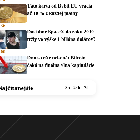
mesiac
Táto karta od Bybit EU vracia
až 10 % z každej platby
:36
Dosiahne SpaceX do roku 2030
tržiy vo výške 1 bilióna dolárov?
:00
Dno sa ešte nekoná: Bitcoin
čaká na finálna vlna kapitulácie
Najčítanejšie
3h
24h
7d