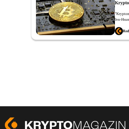
Krypto
"Kryptom
Jen-Hsun
môžu byť
Red