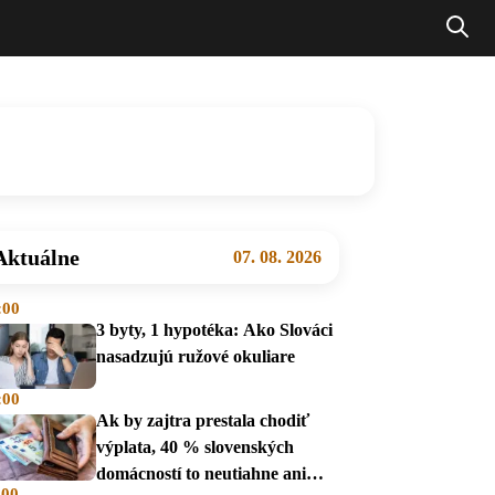
Aktuálne
07. 08. 2026
:00
3 byty, 1 hypotéka: Ako Slováci
nasadzujú ružové okuliare
:00
Ak by zajtra prestala chodiť
výplata, 40 % slovenských
domácností to neutiahne ani
:00