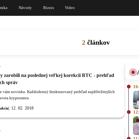
mika
Návody
Biznis
Video
2
článkov
y
y zarobili na poslednej veľkej korekcii BTC - prehľad
ch správ
16
e vám novinku. Každodenný štrukturovaný prehľad najdôležitejších
 sveta kryptomien.
12. 02. 2018
akcia
12
y
11