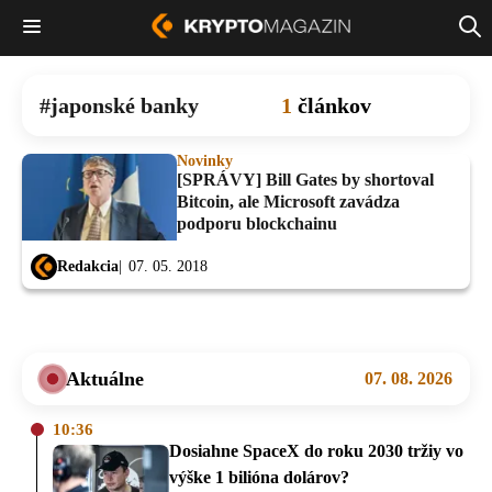
japonské banky
1
článkov
Novinky
[SPRÁVY] Bill Gates by shortoval
Bitcoin, ale Microsoft zavádza
podporu blockchainu
Redakcia
07. 05. 2018
Aktuálne
07. 08. 2026
10:36
Dosiahne SpaceX do roku 2030 tržiy vo
výške 1 bilióna dolárov?