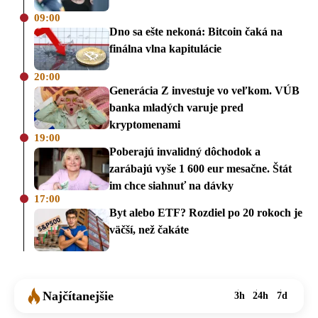
09:00
Dno sa ešte nekoná: Bitcoin čaká na
finálna vlna kapitulácie
20:00
Generácia Z investuje vo veľkom. VÚB
banka mladých varuje pred
kryptomenami
19:00
Poberajú invalidný dôchodok a
zarábajú vyše 1 600 eur mesačne. Štát
im chce siahnuť na dávky
17:00
Byt alebo ETF? Rozdiel po 20 rokoch je
väčší, než čakáte
Najčítanejšie
3h
24h
7d