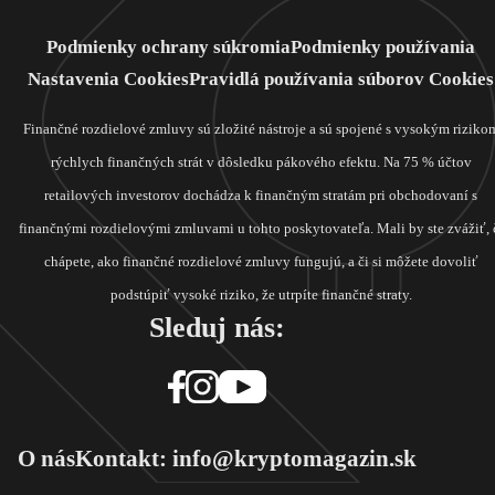
Podmienky ochrany súkromia
Podmienky používania
Nastavenia Cookies
Pravidlá používania súborov Cookies
Finančné rozdielové zmluvy sú zložité nástroje a sú spojené s vysokým riziko
rýchlych finančných strát v dôsledku pákového efektu. Na 75 % účtov
retailových investorov dochádza k finančným stratám pri obchodovaní s
finančnými rozdielovými zmluvami u tohto poskytovateľa. Mali by ste zvážiť, 
chápete, ako finančné rozdielové zmluvy fungujú, a či si môžete dovoliť
podstúpiť vysoké riziko, že utrpíte finančné straty.
Sleduj nás:
O nás
Kontakt: info@kryptomagazin.sk