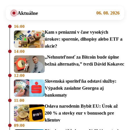
Aktuálne
06. 08. 2026
16:00
Kam s peniazmi v čase vysokých
úrokov: sporenie, dlhopisy alebo ETF a
akcie?
14:00
„Nehnuteľnosť za Bitcoin bude úplne
bežná alternatíva,” tvrdí Dávid Kokavec
12:00
Slovenská sporiteľňa odstaví služby:
Výpadok zasiahne Georgea aj
bankomaty
11:00
Oslava narodenín Bybit EU: Úrok až
200 % a stovky eur v bonusoch pre
klientov
09:00