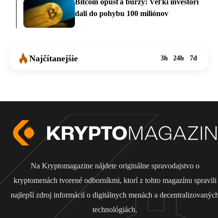
Bitcoin opúšťa burzy: Veľkí investori
dali do pohybu 100 miliónov
Najčítanejšie
3h
24h
7d
Na Kryptomagazine nájdete originálne spravodajstvo o
kryptomenách tvorené odborníkmi, ktorí z tohto magazínu spravili
najlepší zdroj informácií o digitálnych menách a decentralizovanýc
technológiách.