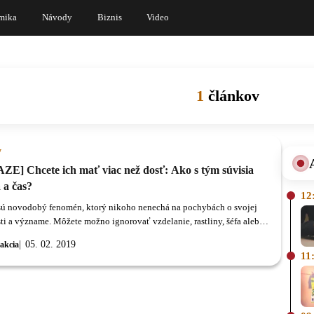
mika
Návody
Biznis
Video
1
článkov
y
ZE] Chcete ich mať viac než dosť: Ako s tým súvisia
 a čas?
12
sú novodobý fenomén, ktorý nikoho nenechá na pochybách o svojej
sti a význame. Môžete možno ignorovať vzdelanie, rastliny, šéfa alebo
 mravčiarov, ale môžete si byť istí, že peniaze ignorovať nebudete.
05. 02. 2019
akcia
11