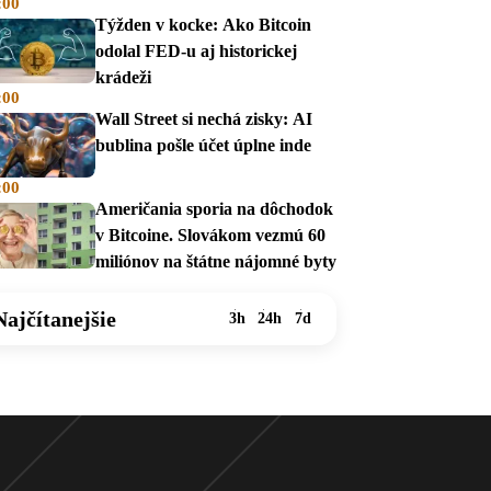
:00
Týžden v kocke: Ako Bitcoin
odolal FED-u aj historickej
krádeži
:00
Wall Street si nechá zisky: AI
bublina pošle účet úplne inde
:00
Američania sporia na dôchodok
v Bitcoine. Slovákom vezmú 60
miliónov na štátne nájomné byty
Najčítanejšie
3h
24h
7d