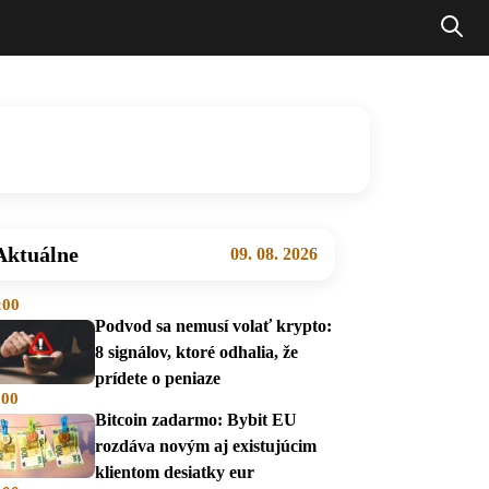
Aktuálne
09. 08. 2026
:00
Podvod sa nemusí volať krypto:
8 signálov, ktoré odhalia, že
prídete o peniaze
:00
Bitcoin zadarmo: Bybit EU
rozdáva novým aj existujúcim
klientom desiatky eur