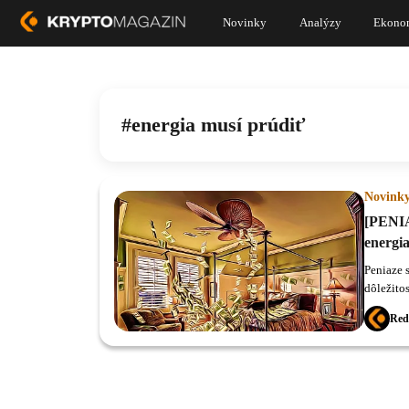
Novinky
Analýzy
Ekono
energia musí prúdiť
Novink
[PENIA
energia
Peniaze 
dôležito
napríklad
Red