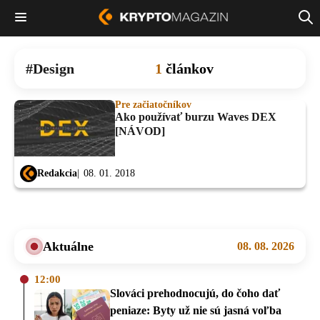
Design
1
článkov
Pre začiatočníkov
Ako používať burzu Waves DEX
[NÁVOD]
Redakcia
08. 01. 2018
Aktuálne
08. 08. 2026
12:00
Slováci prehodnocujú, do čoho dať
peniaze: Byty už nie sú jasná voľba