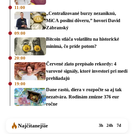
11:00
„Centralizované burzy nezaniknú,
MiCA posilní dôveru,” hovorí David
Zábranský
09:00
Bitcoin stláča volatilitu na historické
minimá, čo príde potom?
20:00
Červené zlato prepísalo rekordy: 4
varovné signály, ktoré investori pri medi
prehliadajú
19:00
Dane rastú, diera v rozpočte sa aj tak
nezatvára. Rodinám zmizne 376 eur
ročne
Najčítanejšie
3h
24h
7d