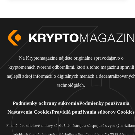
Na Kryptomagazine nájdete originálne spravodajstvo o
kryptomenách tvorené odborníkmi, ktorí z tohto magazínu spravili
najlepší zdroj informácií o digitálnych menách a decentralizovanýc
technológiách.
Podmienky ochrany súkromia
Podmienky používania
Nastavenia Cookies
Pravidlá používania súborov Cookies
Finančné rozdielové zmluvy sú zložité nástroje a sú spojené s vysokým riziko
rýchlych finančných strát v dôsledku pákového efektu. Na 75 % účtov