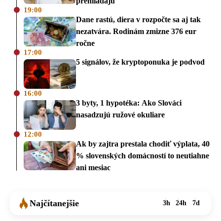
prehliadajú
19:00
Dane rastú, diera v rozpočte sa aj tak
nezatvára. Rodinám zmizne 376 eur
ročne
17:00
5 signálov, že kryptoponuka je podvod
16:00
3 byty, 1 hypotéka: Ako Slováci
nasadzujú ružové okuliare
12:00
Ak by zajtra prestala chodiť výplata, 40
% slovenských domácností to neutiahne
ani mesiac
Najčítanejšie
3h
24h
7d