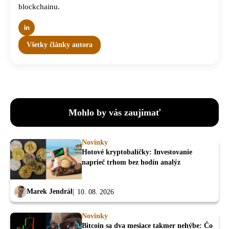
blockchainu.
Všetky články autora
Mohlo by vás zaujímať
Novinky
Hotové kryptobalíčky: Investovanie
naprieč trhom bez hodín analýz
Marek Jendrál
10. 08. 2026
Novinky
Bitcoin sa dva mesiace takmer nehýbe: Čo