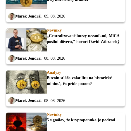
Marek Jendrál
09. 08. 2026
Novinky
„Centralizované burzy nezaniknú, MiCA
posilní dôveru,” hovorí David Zábranský
Marek Jendrál
08. 08. 2026
Analýzy
Bitcoin stláča volatilitu na historické
minimá, čo príde potom?
Marek Jendrál
08. 08. 2026
Novinky
5 signálov, že kryptoponuka je podvod