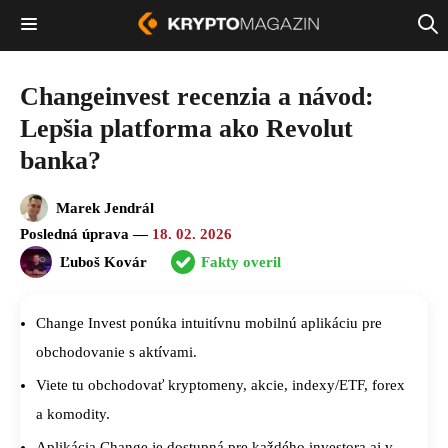
Changeinvest recenzia a návod:
Lepšia platforma ako Revolut
banka?
Marek Jendrál
Posledná úprava —
18. 02. 2026
Ľuboš Kovár
Fakty overil
Change Invest ponúka intuitívnu mobilnú aplikáciu pre
obchodovanie s aktívami.
Viete tu obchodovať kryptomeny, akcie, indexy/ETF, forex
a komodity.
Aplikácia Change je dostupná pre každého investora aj v