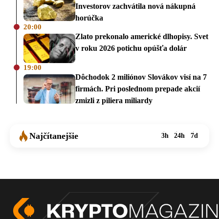
Investorov zachvátila nová nákupná
horúčka
20:00
Zlato prekonalo americké dlhopisy. Svet
v roku 2026 potichu opúšťa dolár
19:00
Dôchodok 2 miliónov Slovákov visí na 7
firmách. Pri poslednom prepade akcií
zmizli z piliera miliardy
Najčítanejšie
3h
24h
7d