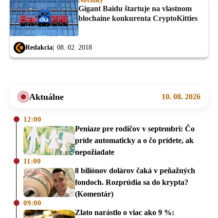
Novinky
Gigant Baidu štartuje na vlastnom
blochaine konkurenta CryptoKitties
Redakcia
08. 02. 2018
Aktuálne
10. 08. 2026
12:00
Peniaze pre rodičov v septembri: Čo
príde automaticky a o čo prídete, ak
nepožiadate
11:00
8 biliónov dolárov čaká v peňažných
fondoch. Rozprúdia sa do krypta?
(Komentár)
09:00
Zlato narástlo o viac ako 9 %: