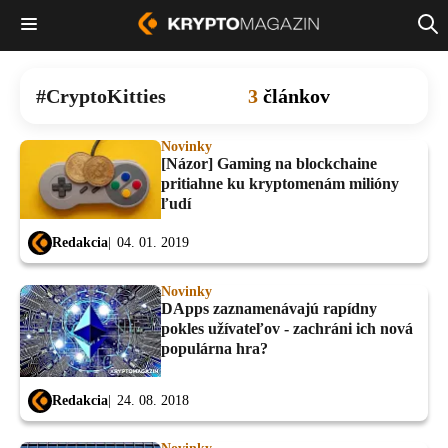
CryptoKitties
3
článkov
Novinky
[Názor] Gaming na blockchaine
pritiahne ku kryptomenám milióny
ľudí
Redakcia
04. 01. 2019
Novinky
DApps zaznamenávajú rapídny
pokles užívateľov - zachráni ich nová
populárna hra?
Redakcia
24. 08. 2018