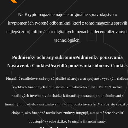
Na Kryptomagazine nájdete originálne spravodajstvo o
kryptomenách tvorené odborníkmi, ktorí z tohto magazínu spravili
najlepší zdroj informácií o digitálnych menách a decentralizovanýc
technológiách.
Podmienky ochrany súkromia
Podmienky používania
Nastavenia Cookies
Pravidlá používania súborov Cookies
Finančné rozdielové zmluvy sú zložité nástroje a sú spojené s vysokým riziko
rýchlych finančných strát v dôsledku pákového efektu. Na 75 % účtov
retailových investorov dochádza k finančným stratám pri obchodovaní s
finančnými rozdielovými zmluvami u tohto poskytovateľa. Mali by ste zvážiť, 
chápete, ako finančné rozdielové zmluvy fungujú, a či si môžete dovoliť
podstúpiť vysoké riziko, že utrpíte finančné straty.