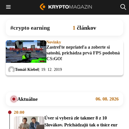
crypto earning
1
článkov
Novinky
Zastreľte nepriateľa a zoberte si
satoshi, prichádza prvá FPS podobná
CS:GO!
Tomáš Kiebel
19. 12. 2019
Aktuálne
06. 08. 2026
20:00
Úver si vyberá zle takmer 8 z 10
Slovákov. Prichádzajú tak o tisíce eur