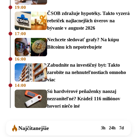
19:00
ČSOB zdražuje hypotéky. Takto vyzerá
rebríček najlacnejších úverov na
bývanie v auguste 2026
17:00
Nechcete sledovať grafy? Na kúpu
Bitcoinu ich nepotrebujete
16:00
Zabudnite na investičný byt: Takto
zarobíte na nehnuteľnostiach omnoho
viac
14:00
Sú hardvérové peňaženky naozaj
nezraniteľné? Krádež 116 miliónov
hovorí niečo iné
Najčítanejšie
3h
24h
7d