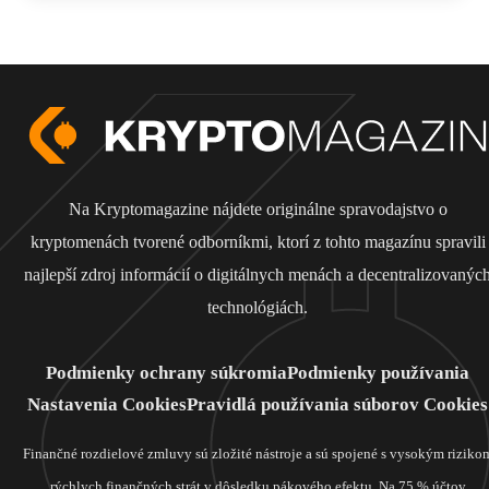
Na Kryptomagazine nájdete originálne spravodajstvo o
kryptomenách tvorené odborníkmi, ktorí z tohto magazínu spravili
najlepší zdroj informácií o digitálnych menách a decentralizovanýc
technológiách.
Podmienky ochrany súkromia
Podmienky používania
Nastavenia Cookies
Pravidlá používania súborov Cookies
Finančné rozdielové zmluvy sú zložité nástroje a sú spojené s vysokým riziko
rýchlych finančných strát v dôsledku pákového efektu. Na 75 % účtov