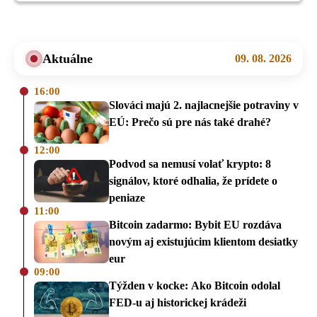
Aktuálne
09. 08. 2026
16:00
Slováci majú 2. najlacnejšie potraviny v
EÚ: Prečo sú pre nás také drahé?
12:00
Podvod sa nemusí volať krypto: 8
signálov, ktoré odhalia, že prídete o
peniaze
11:00
Bitcoin zadarmo: Bybit EU rozdáva
novým aj existujúcim klientom desiatky
eur
09:00
Týžden v kocke: Ako Bitcoin odolal
FED-u aj historickej krádeži