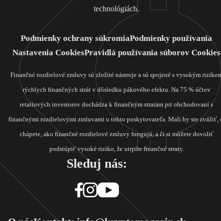
technológiách.
Podmienky ochrany súkromia
Podmienky používania
Nastavenia Cookies
Pravidlá používania súborov Cookies
Finančné rozdielové zmluvy sú zložité nástroje a sú spojené s vysokým riziko
rýchlych finančných strát v dôsledku pákového efektu. Na 75 % účtov
retailových investorov dochádza k finančným stratám pri obchodovaní s
finančnými rozdielovými zmluvami u tohto poskytovateľa. Mali by ste zvážiť, 
chápete, ako finančné rozdielové zmluvy fungujú, a či si môžete dovoliť
podstúpiť vysoké riziko, že utrpíte finančné straty.
Sleduj nás: