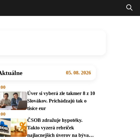
Aktuálne
05. 08. 2026
:00
Úver si vyberá zle takmer 8 z 10
Slovákov. Prichádzajú tak o
tisíce eur
:00
ČSOB zdražuje hypotéky.
Takto vyzerá rebríček
najlacnejších úverov na bývanie