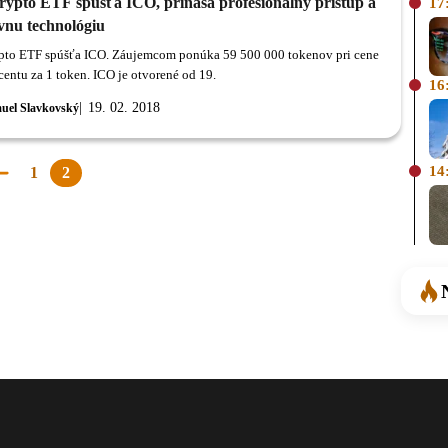
Crypto ETF spúšťa ICO, prináša profesionálny prístup a
17
vnu technológiu
ypto ETF spúšťa ICO. Záujemcom ponúka 59 500 000 tokenov pri cene
centu za 1 token. ICO je otvorené od 19.
16
19. 02. 2018
uel Slavkovský
14
1
2
Predchádzajúca
stránka