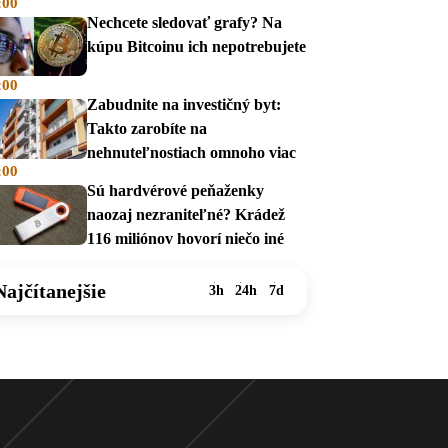
:00
v auguste 2026
Nechcete sledovať grafy? Na
kúpu Bitcoinu ich nepotrebujete
:00
Zabudnite na investičný byt:
Takto zarobíte na
nehnuteľnostiach omnoho viac
:00
Sú hardvérové peňaženky
naozaj nezraniteľné? Krádež
116 miliónov hovorí niečo iné
Najčítanejšie
3h
24h
7d