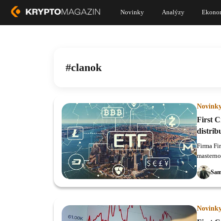
Novinky
Analýzy
Ekono
clanok
Novink
First 
distri
Firma Fi
masterno
tokenu.
Sam
Novink