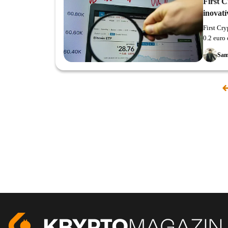
First 
inovatí
First Cr
0.2 euro 
Sam