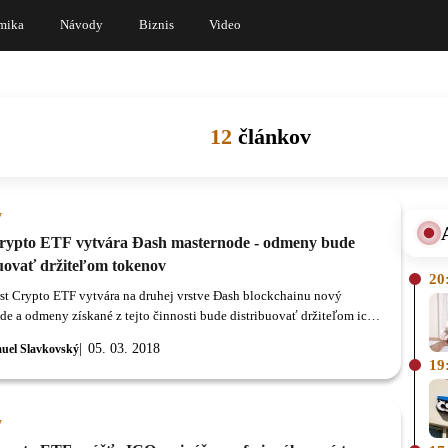
mika
Návody
Biznis
Video
12
článkov
y
Crypto ETF vytvára Đash masternode - odmeny bude
buovať držiteľom tokenov
20
rst Crypto ETF vytvára na druhej vrstve Đash blockchainu nový
de a odmeny získané z tejto činnosti bude distribuovať držiteľom ich
05. 03. 2018
uel Slavkovský
19
y