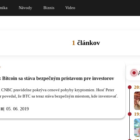
mika
Návody
Biznis
Video
1
článkov
y
Bitcoin sa stáva bezpečným prístavom pre investorov
20
a CNBC pravidelne pokrýva cenové pohyby kryptomien. Hosť Peter
 povedal, že BTC sa teraz stáva bezpečným miestom, kde investovať.
05. 06. 2019
 H
19