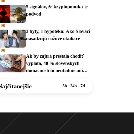
:00
5 signálov, že kryptoponuka je
podvod
:00
3 byty, 1 hypotéka: Ako Slováci
nasadzujú ružové okuliare
:00
Ak by zajtra prestala chodiť
výplata, 40 % slovenských
domácností to neutiahne ani
mesiac
Najčítanejšie
3h
24h
7d