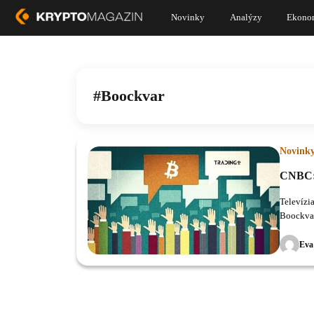
Novinky
Analýzy
Ekono
Boockvar
Novink
CNBC: 
Televízi
Boockvar
Eva