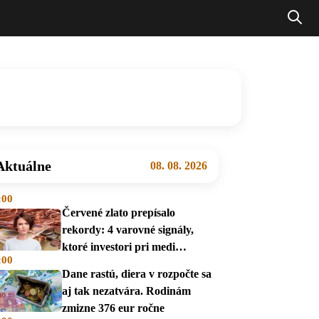
Aktuálne
08. 08. 2026
:00
Červené zlato prepísalo
rekordy: 4 varovné signály,
ktoré investori pri medi
:00
prehliadajú
Dane rastú, diera v rozpočte sa
aj tak nezatvára. Rodinám
zmizne 376 eur ročne