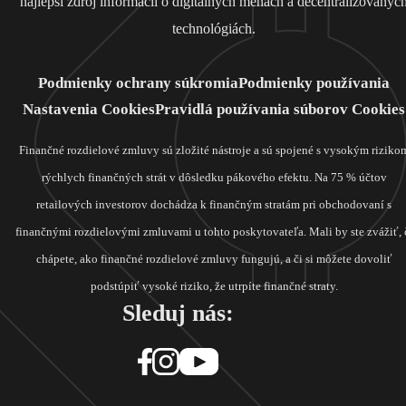
najlepší zdroj informácií o digitálnych menách a decentralizovanýc
technológiách.
Podmienky ochrany súkromia
Podmienky používania
Nastavenia Cookies
Pravidlá používania súborov Cookies
Finančné rozdielové zmluvy sú zložité nástroje a sú spojené s vysokým riziko
rýchlych finančných strát v dôsledku pákového efektu. Na 75 % účtov
retailových investorov dochádza k finančným stratám pri obchodovaní s
finančnými rozdielovými zmluvami u tohto poskytovateľa. Mali by ste zvážiť, 
chápete, ako finančné rozdielové zmluvy fungujú, a či si môžete dovoliť
podstúpiť vysoké riziko, že utrpíte finančné straty.
Sleduj nás: