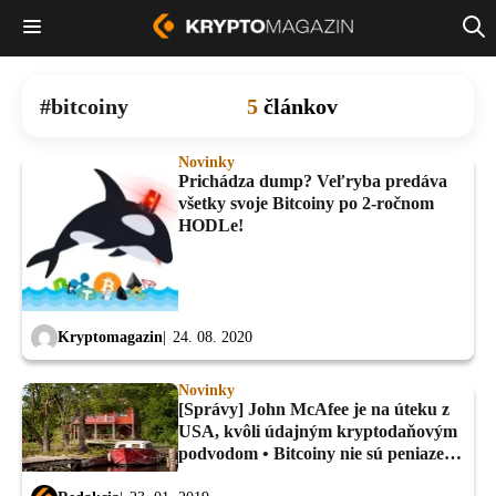
bitcoiny
5
článkov
Novinky
Prichádza dump? Veľryba predáva
všetky svoje Bitcoiny po 2-ročnom
HODLe!
Kryptomagazin
24. 08. 2020
Novinky
[Správy] John McAfee je na úteku z
USA, kvôli údajným kryptodaňovým
podvodom • Bitcoiny nie sú peniaze,
tvrdí Juhoafrická rezervná banka...