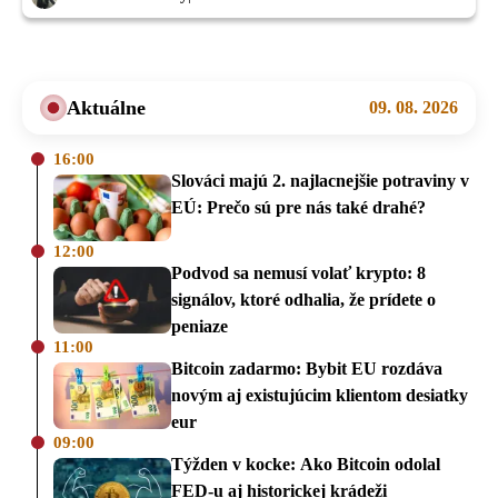
Aktuálne
09. 08. 2026
16:00
Slováci majú 2. najlacnejšie potraviny v
EÚ: Prečo sú pre nás také drahé?
12:00
Podvod sa nemusí volať krypto: 8
signálov, ktoré odhalia, že prídete o
peniaze
11:00
Bitcoin zadarmo: Bybit EU rozdáva
novým aj existujúcim klientom desiatky
eur
09:00
Týžden v kocke: Ako Bitcoin odolal
FED-u aj historickej krádeži