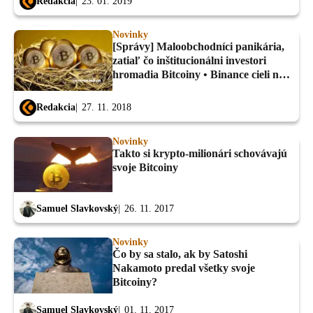
Redakcia
23. 01. 2019
Novinky
[Správy] Maloobchodníci panikária,
zatiaľ čo inštitucionálni investori
hromadia Bitcoiny • Binance cieli na
inštitucionálnych investorov...
Redakcia
27. 11. 2018
Novinky
Takto si krypto-milionári schovávajú
svoje Bitcoiny
Samuel Slavkovský
26. 11. 2017
Novinky
Čo by sa stalo, ak by Satoshi
Nakamoto predal všetky svoje
Bitcoiny?
Samuel Slavkovský
01. 11. 2017