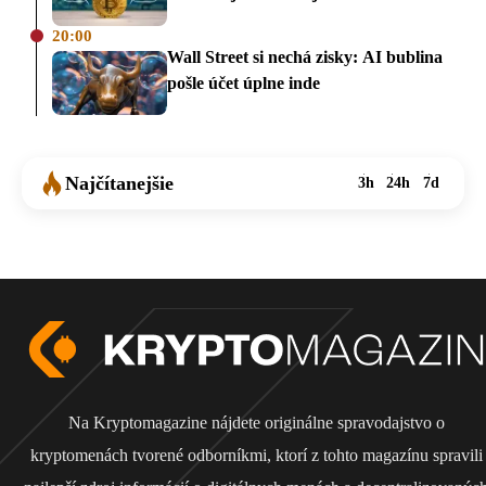
20:00
Wall Street si nechá zisky: AI bublina
pošle účet úplne inde
Najčítanejšie
3h
24h
7d
Na Kryptomagazine nájdete originálne spravodajstvo o
kryptomenách tvorené odborníkmi, ktorí z tohto magazínu spravili