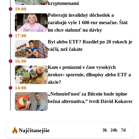
kryptomenami
19:00
Poberajú invalidný dôchodok a
zarábajú vyše 1 600 eur mesačne. Štát
im chce siahnuť na dávky
17:00
Byt alebo ETF? Rozdiel po 20 rokoch je
väčší, než čakáte
16:00
Kam s peniazmi v čase vysokých
úrokov: sporenie, dlhopisy alebo ETF a
akcie?
14:00
„Nehnuteľnosť za Bitcoin bude úplne
bežná alternatíva,” tvrdí Dávid Kokavec
Najčítanejšie
3h
24h
7d