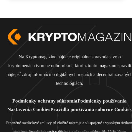
Na Kryptomagazine nájdete originálne spravodajstvo o
kryptomenách tvorené odborníkmi, ktorí z tohto magazínu spravili
najlepší zdroj informácií o digitálnych menách a decentralizovanýc
technológiách.
Podmienky ochrany súkromia
Podmienky používania
Nastavenia Cookies
Pravidlá používania súborov Cookies
Finančné rozdielové zmluvy sú zložité nástroje a sú spojené s vysokým riziko
rýchlych finančných strát v dôsledku pákového efektu. Na 75 % účtov