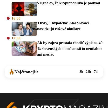
5 signálov, že kryptoponuka je podvod
16:00
3 byty, 1 hypotéka: Ako Slováci
nasadzujú ružové okuliare
12:00
Ak by zajtra prestala chodiť výplata, 40
% slovenských domácností to neutiahne
ani mesiac
Najčítanejšie
3h
24h
7d