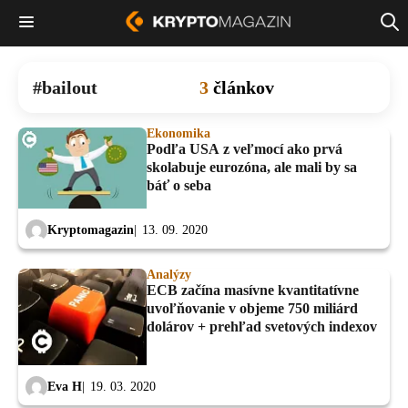
bailout
3
článkov
Ekonomika
Podľa USA z veľmocí ako prvá
skolabuje eurozóna, ale mali by sa
báť o seba
Kryptomagazin
13. 09. 2020
Analýzy
ECB začína masívne kvantitatívne
uvoľňovanie v objeme 750 miliárd
dolárov + prehľad svetových indexov
Eva H
19. 03. 2020