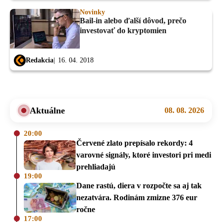
Novinky
Bail-in alebo ďalší dôvod, prečo
investovať do kryptomien
Redakcia
16. 04. 2018
Aktuálne
08. 08. 2026
20:00
Červené zlato prepísalo rekordy: 4
varovné signály, ktoré investori pri medi
prehliadajú
19:00
Dane rastú, diera v rozpočte sa aj tak
nezatvára. Rodinám zmizne 376 eur
ročne
17:00