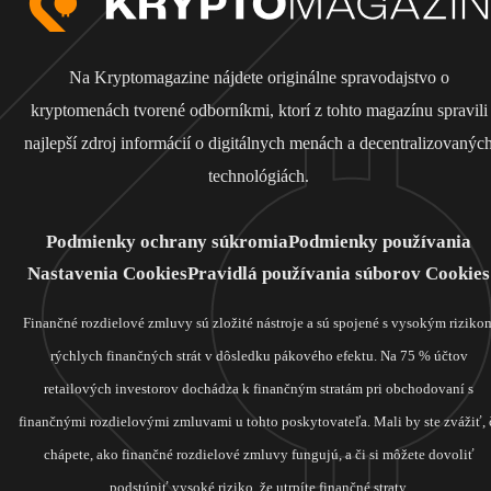
Na Kryptomagazine nájdete originálne spravodajstvo o
kryptomenách tvorené odborníkmi, ktorí z tohto magazínu spravili
najlepší zdroj informácií o digitálnych menách a decentralizovanýc
technológiách.
Podmienky ochrany súkromia
Podmienky používania
Nastavenia Cookies
Pravidlá používania súborov Cookies
Finančné rozdielové zmluvy sú zložité nástroje a sú spojené s vysokým riziko
rýchlych finančných strát v dôsledku pákového efektu. Na 75 % účtov
retailových investorov dochádza k finančným stratám pri obchodovaní s
finančnými rozdielovými zmluvami u tohto poskytovateľa. Mali by ste zvážiť, 
chápete, ako finančné rozdielové zmluvy fungujú, a či si môžete dovoliť
podstúpiť vysoké riziko, že utrpíte finančné straty.