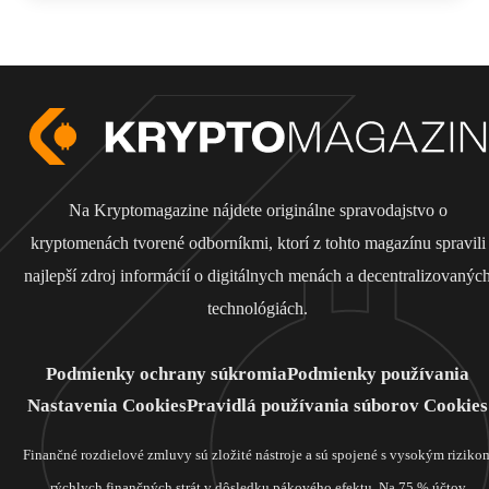
Na Kryptomagazine nájdete originálne spravodajstvo o
kryptomenách tvorené odborníkmi, ktorí z tohto magazínu spravili
najlepší zdroj informácií o digitálnych menách a decentralizovanýc
technológiách.
Podmienky ochrany súkromia
Podmienky používania
Nastavenia Cookies
Pravidlá používania súborov Cookies
Finančné rozdielové zmluvy sú zložité nástroje a sú spojené s vysokým riziko
rýchlych finančných strát v dôsledku pákového efektu. Na 75 % účtov