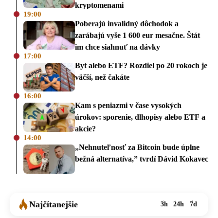
kryptomenami
19:00
Poberajú invalidný dôchodok a
zarábajú vyše 1 600 eur mesačne. Štát
im chce siahnuť na dávky
17:00
Byt alebo ETF? Rozdiel po 20 rokoch je
väčší, než čakáte
16:00
Kam s peniazmi v čase vysokých
úrokov: sporenie, dlhopisy alebo ETF a
akcie?
14:00
„Nehnuteľnosť za Bitcoin bude úplne
bežná alternatíva,” tvrdí Dávid Kokavec
Najčítanejšie
3h
24h
7d