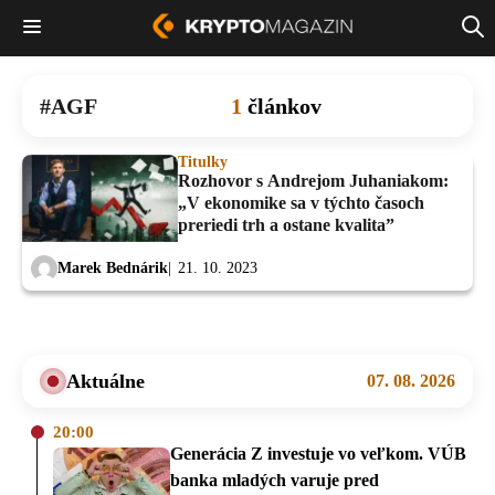
AGF
1
článkov
Titulky
Rozhovor s Andrejom Juhaniakom:
„V ekonomike sa v týchto časoch
preriedi trh a ostane kvalita”
Marek Bednárik
21. 10. 2023
Aktuálne
07. 08. 2026
20:00
Generácia Z investuje vo veľkom. VÚB
banka mladých varuje pred