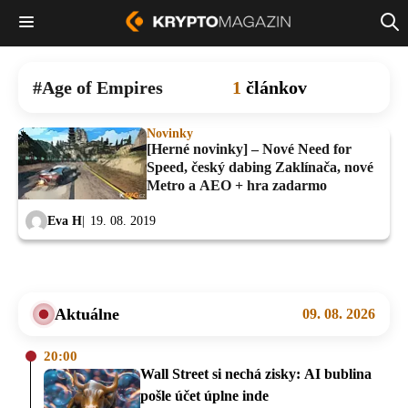
Age of Empires
1
článkov
Novinky
[Herné novinky] – Nové Need for
Speed, český dabing Zaklínača, nové
Metro a AEO + hra zadarmo
Eva H
19. 08. 2019
Aktuálne
09. 08. 2026
20:00
Wall Street si nechá zisky: AI bublina
pošle účet úplne inde