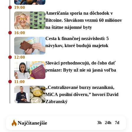
19:00
Američania sporia na dôchodok v
Bitcoine. Slovákom vezmú 60 miliónov
na štátne nájomné byty
16:00
Cesta k finančnej nezávislosti: 5
návykov, ktoré budujú majetok
12:00
Slováci prehodnocujú, do čoho dať
peniaze: Byty už nie sú jasná voľba
11:00
„Centralizované burzy nezaniknú,
MiCA posilní dôveru,” hovorí David
Zábranský
Najčítanejšie
3h
24h
7d