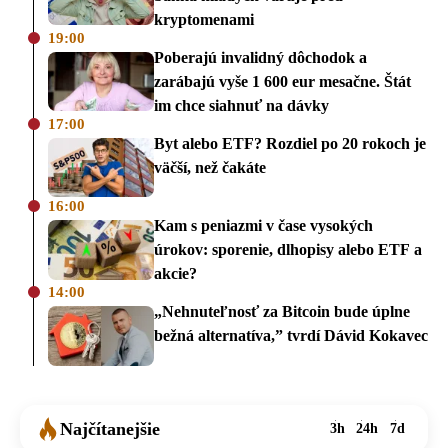
kryptomenami
19:00
Poberajú invalidný dôchodok a
zarábajú vyše 1 600 eur mesačne. Štát
im chce siahnuť na dávky
17:00
Byt alebo ETF? Rozdiel po 20 rokoch je
väčší, než čakáte
16:00
Kam s peniazmi v čase vysokých
úrokov: sporenie, dlhopisy alebo ETF a
akcie?
14:00
„Nehnuteľnosť za Bitcoin bude úplne
bežná alternatíva,” tvrdí Dávid Kokavec
Najčítanejšie
3h
24h
7d