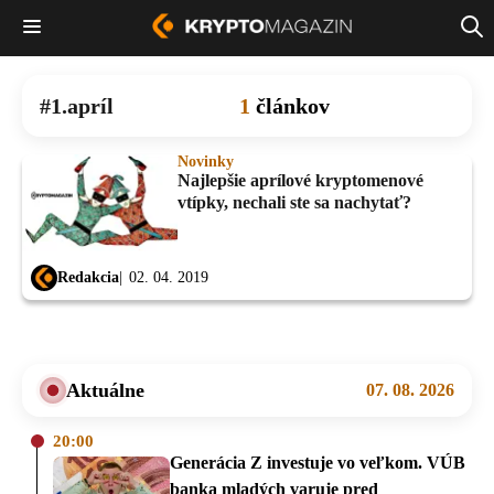
1.apríl
1
článkov
Novinky
Najlepšie aprílové kryptomenové
vtípky, nechali ste sa nachytať?
Redakcia
02. 04. 2019
Aktuálne
07. 08. 2026
20:00
Generácia Z investuje vo veľkom. VÚB
banka mladých varuje pred