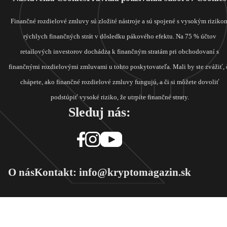
Finančné rozdielové zmluvy sú zložité nástroje a sú spojené s vysokým riziko
rýchlych finančných strát v dôsledku pákového efektu. Na 75 % účtov
retailových investorov dochádza k finančným stratám pri obchodovaní s
finančnými rozdielovými zmluvami u tohto poskytovateľa. Mali by ste zvážiť, 
chápete, ako finančné rozdielové zmluvy fungujú, a či si môžete dovoliť
podstúpiť vysoké riziko, že utrpíte finančné straty.
Sleduj nás:
O nás
Kontakt: info@kryptomagazin.sk