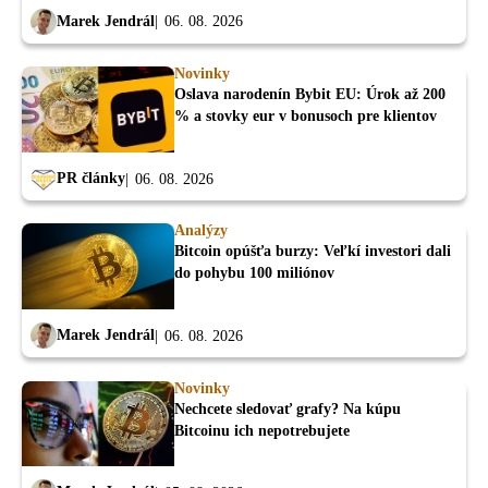
Marek Jendrál
06. 08. 2026
Novinky
Oslava narodenín Bybit EU: Úrok až 200
% a stovky eur v bonusoch pre klientov
PR články
06. 08. 2026
Analýzy
Bitcoin opúšťa burzy: Veľkí investori dali
do pohybu 100 miliónov
Marek Jendrál
06. 08. 2026
Novinky
Nechcete sledovať grafy? Na kúpu
Bitcoinu ich nepotrebujete