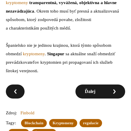
kryptomeny
transparentná, vyvážená, objektívna a hlavne
nezavádzajúca
. Okrem toho musí byť presná a aktualizovaná
spôsobom, ktorý zodpovedá povahe, zložitosti
a charakteristikám použitých médií.
Španielsko nie je jedinou krajinou, ktorá týmto spôsobom
obmedzí
kryptomeny
.
Singapur
sa aktuálne snaží obmedziť
prevádzkovateľov kryptomien pri propagovaní ich služieb
širokej verejnosti.
Ďalej
Zdroj:
Finbold
Tagy:
Blockchain
Kryptomeny
regulacie