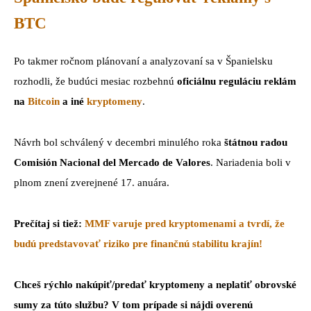
BTC
Po takmer ročnom plánovaní a analyzovaní sa v Španielsku
rozhodli, že budúci mesiac rozbehnú
oficiálnu reguláciu reklám
na
Bitcoin
a iné
kryptomeny
.
Návrh bol schválený v decembri minulého roka
štátnou radou
Comisión Nacional del Mercado de Valores
. Nariadenia boli v
plnom znení zverejnené 17. anuára.
Prečítaj si tiež:
MMF varuje pred kryptomenami a tvrdí, že
budú predstavovať riziko pre finančnú stabilitu krajín!
Chceš rýchlo nakúpiť/predať kryptomeny a neplatiť obrovské
sumy za túto službu? V tom prípade si nájdi overenú