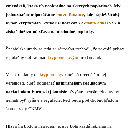
zmenáreň, ktorá ťa neokradne na skrytých poplatkoch. My
jednoznačne odporúčame
burzu Binance
, kde nájdeš široký
výber kryptomien. Vytvor si účet cez >>>
tento odkaz
<<< a
získaš doživotnú zľavu na obchodné poplatky.
Španielske úrady sa teda s určitosťou rozhodli, že zavedú prísny
regulačný dohľad nad
kryptomenovými
reklamami.
Veľké reklamy na
kryptomeny
, ktoré sú určené širokej
verejnosti, budú podliehať
najprísnejším regulačným
nariadeniam Európskej komisie
. Zvyšné menšie reklamy by
nemali byť vyňaté z regulácie, keď budú pod drobnohľadom
štátnej rady CNMV.
Hlavným bodom nariadení je, aby bola každá reklama na