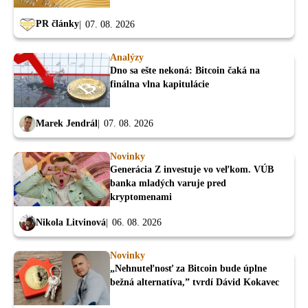
PR články
07. 08. 2026
Analýzy
Dno sa ešte nekoná: Bitcoin čaká na
finálna vlna kapitulácie
Marek Jendrál
07. 08. 2026
Novinky
Generácia Z investuje vo veľkom. VÚB
banka mladých varuje pred
kryptomenami
Nikola Litvinová
06. 08. 2026
Novinky
„Nehnuteľnosť za Bitcoin bude úplne
bežná alternatíva,” tvrdí Dávid Kokavec