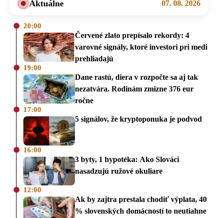
Aktuálne
07. 08. 2026
20:00
Červené zlato prepísalo rekordy: 4
varovné signály, ktoré investori pri medi
prehliadajú
19:00
Dane rastú, diera v rozpočte sa aj tak
nezatvára. Rodinám zmizne 376 eur
ročne
17:00
5 signálov, že kryptoponuka je podvod
16:00
3 byty, 1 hypotéka: Ako Slováci
nasadzujú ružové okuliare
12:00
Ak by zajtra prestala chodiť výplata, 40
% slovenských domácností to neutiahne