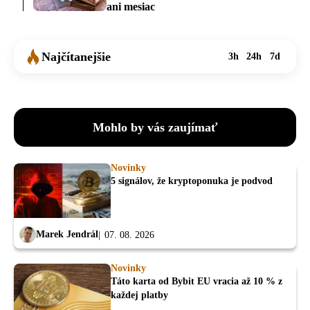
ani mesiac
Najčítanejšie
3h
24h
7d
Mohlo by vás zaujímať
Novinky
5 signálov, že kryptoponuka je podvod
Marek Jendrál
07. 08. 2026
Novinky
Táto karta od Bybit EU vracia až 10 % z
každej platby