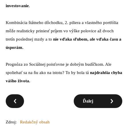
investovanie
.
Kombinácia štátneho dôchodku, 2. piliera a vlastného portfólia
môže realisticky priniesť príjem vo výške polovice až dvoch
tretín poslednej mzdy a to
nie vďaka sľubom, ale vďaka času a
úsporám.
Prognóza zo Sociálnej poisťovne je dobrým budíčkom. Ale
spoliehať sa na ňu ako na istotu? To by bola tá
najdrahšia chyba
vášho života.
Ďalej
Zdroj:
Redakčný obsah