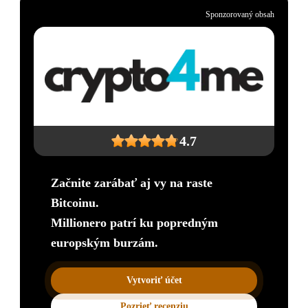
Sponzorovaný obsah
4.7
Začnite zarábať aj vy na raste
Bitcoinu.
Millionero patrí ku popredným
europským burzám.
Vytvoriť účet
Pozrieť recenziu