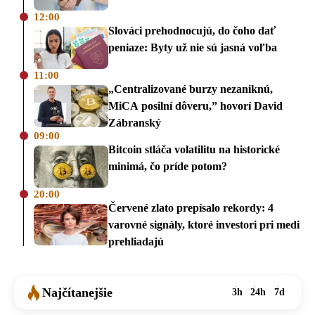
12:00
Slováci prehodnocujú, do čoho dať
peniaze: Byty už nie sú jasná voľba
11:00
„Centralizované burzy nezaniknú,
MiCA posilní dôveru,” hovorí David
Zábranský
09:00
Bitcoin stláča volatilitu na historické
minimá, čo príde potom?
20:00
Červené zlato prepísalo rekordy: 4
varovné signály, ktoré investori pri medi
prehliadajú
Najčítanejšie
3h
24h
7d