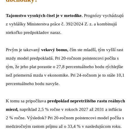
Tajomstvo vysokých čísel je v metodike.
Prognózy vychádzajú
z vyhlášky Ministerstva práce č. 392/2024 Z. z. a kombinujú
niekoľko predpokladov naraz.
Prvým je takzvaný
vekový bonus,
čím ste mladší, tým vyšší rast
mzdy model predpokladá. Pri 20-ročnom poistencovi počíta s
tým, že jeho plat porastie o 27,8 percentuálneho bodu rýchlejšie
než priemerná mzda v ekonomike. Pri 24-ročnom je to stále 10,1
percentuálneho bodu navyše.
K tomu sa pripočítava
predpoklad nepretržitého rastu reálnych
miezd,
napríklad 2,5 % ročne v rokoch 2027 až 2031 a inflácia
2 % ročne. Výsledok? Pri 20-ročnom poistencovi model počíta s
medziročným rastom príjmu až o 33,4 % v nasledujúcom roku.