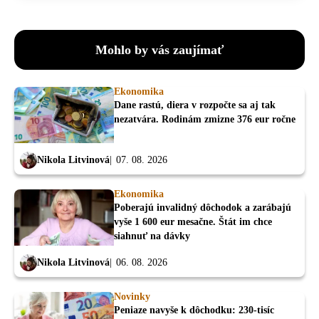
Mohlo by vás zaujímať
Ekonomika
Dane rastú, diera v rozpočte sa aj tak
nezatvára. Rodinám zmizne 376 eur ročne
Nikola Litvinová
07. 08. 2026
Ekonomika
Poberajú invalidný dôchodok a zarábajú
vyše 1 600 eur mesačne. Štát im chce
siahnuť na dávky
Nikola Litvinová
06. 08. 2026
Novinky
Peniaze navyše k dôchodku: 230-tisíc