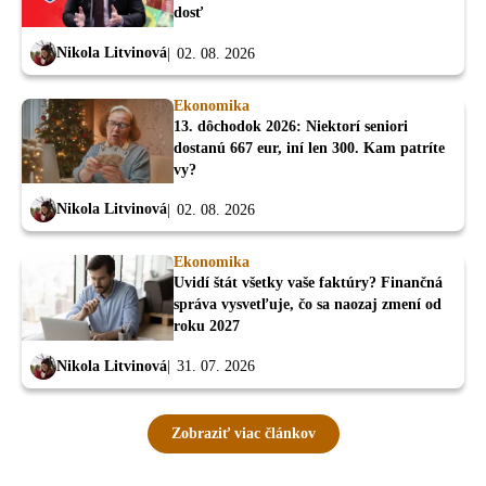
dosť
Nikola Litvinová
02. 08. 2026
Ekonomika
13. dôchodok 2026: Niektorí seniori
dostanú 667 eur, iní len 300. Kam patríte
vy?
Nikola Litvinová
02. 08. 2026
Ekonomika
Uvidí štát všetky vaše faktúry? Finančná
správa vysvetľuje, čo sa naozaj zmení od
roku 2027
Nikola Litvinová
31. 07. 2026
Zobraziť viac článkov