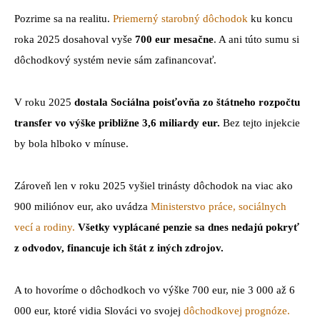
Pozrime sa na realitu.
Priemerný starobný dôchodok
ku koncu
roka 2025 dosahoval vyše
700 eur mesačne
. A ani túto sumu si
dôchodkový systém nevie sám zafinancovať.
V roku 2025
dostala Sociálna poisťovňa zo štátneho rozpočtu
transfer vo výške približne 3,6 miliardy eur.
Bez tejto injekcie
by bola hlboko v mínuse.
Zároveň len v roku 2025 vyšiel trinásty dôchodok na viac ako
900 miliónov eur, ako uvádza
Ministerstvo práce, sociálnych
vecí a rodiny.
Všetky vyplácané penzie sa dnes nedajú pokryť
z odvodov, financuje ich štát z iných zdrojov.
A to hovoríme o dôchodkoch vo výške 700 eur, nie 3 000 až 6
000 eur, ktoré vidia Slováci vo svojej
dôchodkovej prognóze.