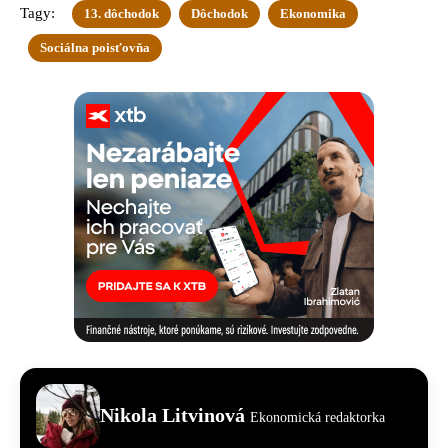
Tagy:
13. dôchodok
Dôchodok
Ekonomika
Sociálna poisťovňa
Nikola Litvinová
Ekonomická redaktorka