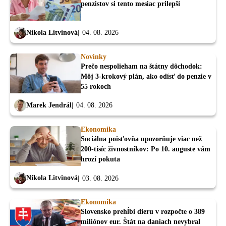
penzistov si tento mesiac prilepší
Nikola Litvinová
04. 08. 2026
Novinky
Prečo nespolieham na štátny dôchodok:
Môj 3-krokový plán, ako odísť do penzie v
55 rokoch
Marek Jendrál
04. 08. 2026
Ekonomika
Sociálna poisťovňa upozorňuje viac než
200-tisíc živnostníkov: Po 10. auguste vám
hrozí pokuta
Nikola Litvinová
03. 08. 2026
Ekonomika
Slovensko prehĺbi dieru v rozpočte o 389
miliónov eur. Štát na daniach nevybral