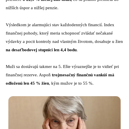
nižších úspor a nižšej penzie.
Výsledkom je alarmujúci stav každodenných financií. Index
finančnej pohody, ktorý meria schopnosť zvládať nečakané
výdavky a pocit kontroly nad vlastným životom, dosahuje u žien
na desaťbodovej stupnici len 4,4 bodu
.
Muži sa dostávajú takmer na 5. Ešte výraznejšie je to vidieť pri
finančnej rezerve. Aspoň
trojmesačný finančnú vankúš má
odloženú len 45 % žien
, kým mužov je to 55 %.