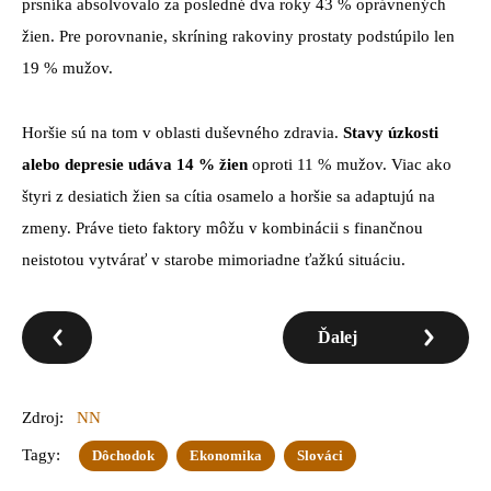
prsníka absolvovalo za posledné dva roky 43 % oprávnených
žien. Pre porovnanie, skríning rakoviny prostaty podstúpilo len
19 % mužov.
Horšie sú na tom v oblasti duševného zdravia.
Stavy úzkosti
alebo depresie udáva 14 % žien
oproti 11 % mužov. Viac ako
štyri z desiatich žien sa cítia osamelo a horšie sa adaptujú na
zmeny. Práve tieto faktory môžu v kombinácii s finančnou
neistotou vytvárať v starobe mimoriadne ťažkú situáciu.
Ďalej
Zdroj:
NN
Tagy:
Dôchodok
Ekonomika
Slováci