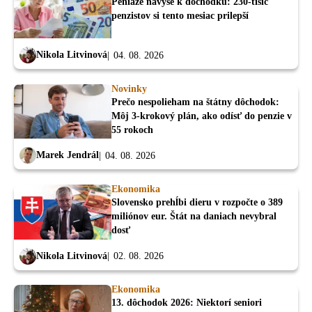
Peniaze navyše k dôchodku: 230-tisíc
penzistov si tento mesiac prilepší
Nikola Litvinová
04. 08. 2026
Novinky
Prečo nespolieham na štátny dôchodok:
Môj 3-krokový plán, ako odísť do penzie v
55 rokoch
Marek Jendrál
04. 08. 2026
Ekonomika
Slovensko prehĺbi dieru v rozpočte o 389
miliónov eur. Štát na daniach nevybral
dosť
Nikola Litvinová
02. 08. 2026
Ekonomika
13. dôchodok 2026: Niektorí seniori