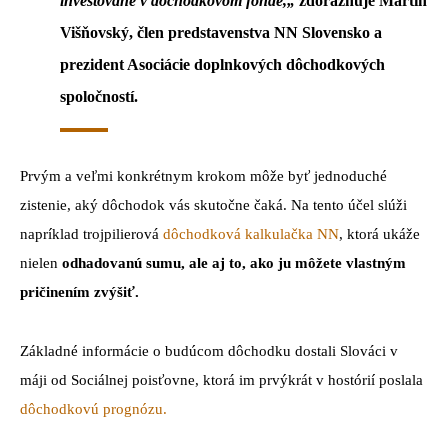
investované v dôchodkovom fonde,
„
zdôrazňuje Martin
Višňovský, člen predstavenstva NN Slovensko a
prezident Asociácie doplnkových dôchodkových
spoločností.
Prvým a veľmi konkrétnym krokom môže byť jednoduché
zistenie, aký dôchodok vás skutočne čaká. Na tento účel slúži
napríklad trojpilierová
dôchodková kalkulačka NN
, ktorá ukáže
nielen
odhadovanú sumu, ale aj to, ako ju môžete vlastným
pričinením zvýšiť.
Základné informácie o budúcom dôchodku dostali Slováci v
máji od Sociálnej poisťovne, ktorá im prvýkrát v hostórií poslala
dôchodkovú prognózu.