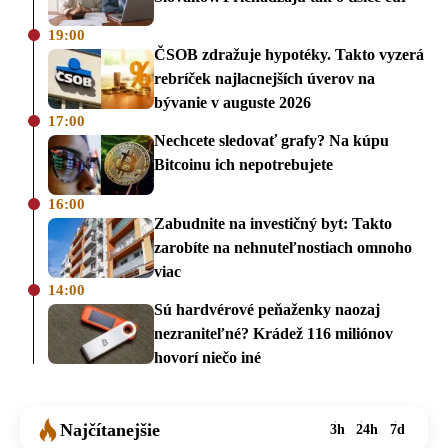
19:00
ČSOB zdražuje hypotéky. Takto vyzerá
rebríček najlacnejších úverov na
bývanie v auguste 2026
17:00
Nechcete sledovať grafy? Na kúpu
Bitcoinu ich nepotrebujete
16:00
Zabudnite na investičný byt: Takto
zarobíte na nehnuteľnostiach omnoho
viac
14:00
Sú hardvérové peňaženky naozaj
nezraniteľné? Krádež 116 miliónov
hovorí niečo iné
Najčítanejšie
3h
24h
7d