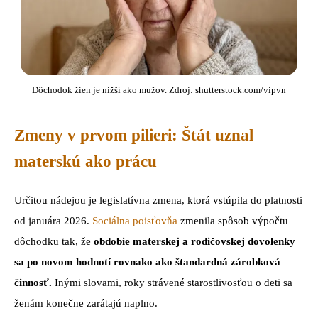
Dôchodok žien je nižší ako mužov. Zdroj: shutterstock.com/vipvn
Zmeny v prvom pilieri: Štát uznal
materskú ako prácu
Určitou nádejou je legislatívna zmena, ktorá vstúpila do platnosti
od januára 2026.
Sociálna poisťovňa
zmenila spôsob výpočtu
dôchodku tak, že
obdobie materskej a rodičovskej dovolenky
sa po novom hodnotí rovnako ako štandardná zárobková
činnosť.
Inými slovami, roky strávené starostlivosťou o deti sa
ženám konečne zarátajú naplno.