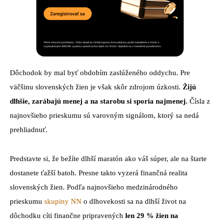
Dôchodok by mal byť obdobím zaslúženého oddychu. Pre
väčšinu slovenských žien je však skôr zdrojom úzkosti.
Žijú
dlhšie, zarábajú menej a na starobu si sporia najmenej.
Čísla z
najnovšieho prieskumu sú varovným signálom, ktorý sa nedá
prehliadnuť.
Predstavte si, že bežíte dlhší maratón ako váš súper, ale na štarte
dostanete ťažší batoh. Presne takto vyzerá finančná realita
slovenských žien. Podľa najnovšieho medzinárodného
prieskumu
skupiny NN
o dlhovekosti sa na dlhší život na
dôchodku cíti finančne pripravených
len
29 % žien na