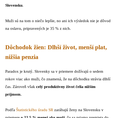
Slovensku
.
Muži sú na tom o niečo lepšie, no ani ich výsledok nie je dôvod
na oslavu, pripravených je 35 % z nich.
Dôchodok žien: Dlhší život, menší plat,
nižšia penzia
Paradox je krutý. Slovenky sa v priemere dožívajú o sedem
rokov viac ako muži, čo znamená, že na dôchodku strávia dlhší
čas. Zároveň však
celý produktívny život čelia nižším
príjmom.
Podľa
Štatistického úradu SR
zarábajú ženy na Slovensku v
priemere
o 22,5 % menej ako muži,
čo sa priamo premieta do