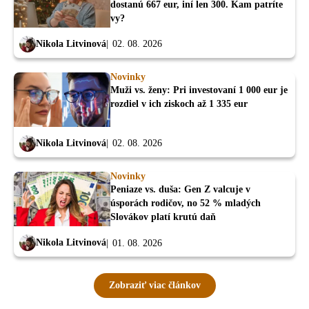
dostanú 667 eur, iní len 300. Kam patríte
vy?
Nikola Litvinová
02. 08. 2026
Novinky
Muži vs. ženy: Pri investovaní 1 000 eur je
rozdiel v ich ziskoch až 1 335 eur
Nikola Litvinová
02. 08. 2026
Novinky
Peniaze vs. duša: Gen Z valcuje v
úsporách rodičov, no 52 % mladých
Slovákov platí krutú daň
Nikola Litvinová
01. 08. 2026
Zobraziť viac článkov