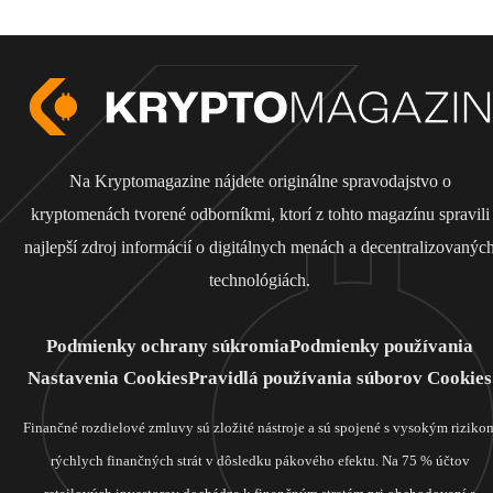
Na Kryptomagazine nájdete originálne spravodajstvo o
kryptomenách tvorené odborníkmi, ktorí z tohto magazínu spravili
najlepší zdroj informácií o digitálnych menách a decentralizovanýc
technológiách.
Podmienky ochrany súkromia
Podmienky používania
Nastavenia Cookies
Pravidlá používania súborov Cookies
Finančné rozdielové zmluvy sú zložité nástroje a sú spojené s vysokým riziko
rýchlych finančných strát v dôsledku pákového efektu. Na 75 % účtov