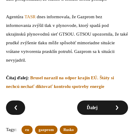
Agentúra
TASR
dnes informovala, že Gazprom bez
informovania zvýšil tlak v plynovode, ktorý spadá pod
ukrajinskú plynovodnú sieť GTSOU. GTSOU upozornila, že také
prudké zvýšenie tlaku môže spôsobiť mimoriadne situácie
vrátane vytvorenia prasklín potrubí. Gazprom sa k situácii
nevyjadril.
Čítaj ďalej:
Brusel narazil na odpor krajín EÚ. Štáty si
nechcú nechať diktovať kontrolu spotreby energie
Ďalej
Tagy:
eu
gazprom
Rusko