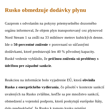
Rusko obmedzuje dodávky plynu
Gazprom s odvolaním na pokyny priemyselného dozorného
orgánu informoval, že objem plyn transportovaný cez plynovod
Nord Stream 1 sa zníži na 33 miliónov metrov kubických denne.
Ide o
50-percentné zníženie
v porovnaní so súčasnými
dodávkami, ktoré predstavujú len 40 % pôvodnej kapacity.
Ruské vedenie vyhlásilo, že
príčinou zníženia sú problémy s
údržbou pre západné sankcie
.
Reakciou na informácie bolo vyjadrenie EÚ, ktorá
obvinila
Rusko z energetického vydierania
, čo pôsobí v kontexte sankcií
uvalených na Rusko zvláštne, keďže sa pre množstvo sankcií,
obmedzení a vojenskú podporu, ktorú poskytujú európske štáty,
dalo predpokladať, že Rusko k tomuto kroku pristúpi.