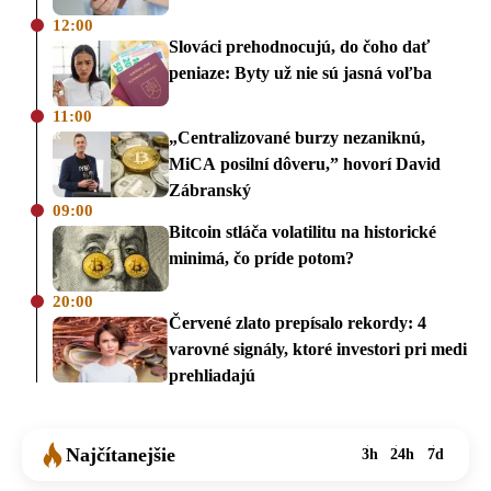
12:00
Slováci prehodnocujú, do čoho dať
peniaze: Byty už nie sú jasná voľba
11:00
„Centralizované burzy nezaniknú,
MiCA posilní dôveru,” hovorí David
Zábranský
09:00
Bitcoin stláča volatilitu na historické
minimá, čo príde potom?
20:00
Červené zlato prepísalo rekordy: 4
varovné signály, ktoré investori pri medi
prehliadajú
Najčítanejšie
3h
24h
7d