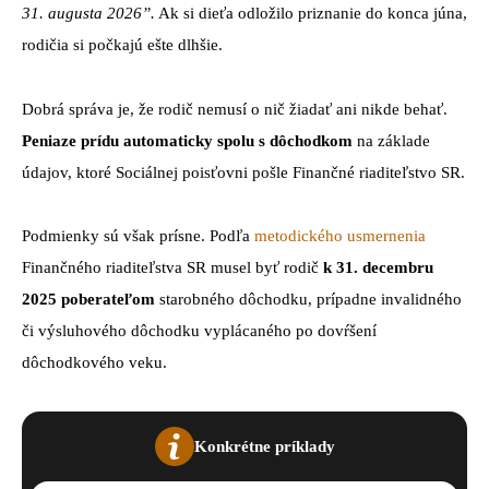
31. augusta 2026”.
Ak si dieťa odložilo priznanie do konca júna,
rodičia si počkajú ešte dlhšie.
Dobrá správa je, že rodič nemusí o nič žiadať ani nikde behať.
Peniaze prídu automaticky spolu s dôchodkom
na základe
údajov, ktoré Sociálnej poisťovni pošle Finančné riaditeľstvo SR.
Podmienky sú však prísne. Podľa
metodického usmernenia
Finančného riaditeľstva SR musel byť rodič
k 31. decembru
2025 poberateľom
starobného dôchodku, prípadne invalidného
či výsluhového dôchodku vyplácaného po dovŕšení
dôchodkového veku.
Konkrétne príklady