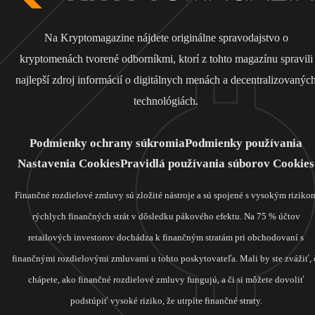
Na Kryptomagazine nájdete originálne spravodajstvo o
kryptomenách tvorené odborníkmi, ktorí z tohto magazínu spravili
najlepší zdroj informácií o digitálnych menách a decentralizovanýc
technológiách.
Podmienky ochrany súkromia
Podmienky používania
Nastavenia Cookies
Pravidlá používania súborov Cookies
Finančné rozdielové zmluvy sú zložité nástroje a sú spojené s vysokým riziko
rýchlych finančných strát v dôsledku pákového efektu. Na 75 % účtov
retailových investorov dochádza k finančným stratám pri obchodovaní s
finančnými rozdielovými zmluvami u tohto poskytovateľa. Mali by ste zvážiť, 
chápete, ako finančné rozdielové zmluvy fungujú, a či si môžete dovoliť
podstúpiť vysoké riziko, že utrpíte finančné straty.