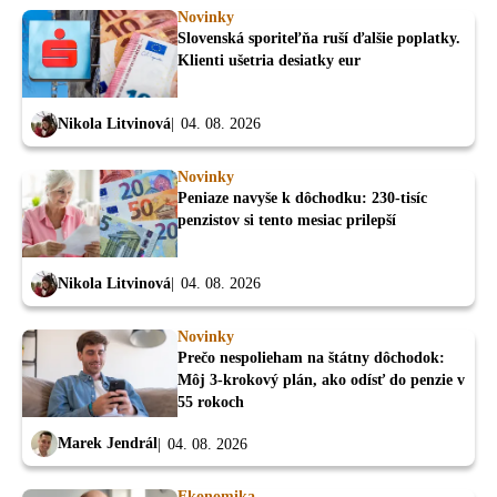
Novinky
Slovenská sporiteľňa ruší ďalšie poplatky.
Klienti ušetria desiatky eur
Nikola Litvinová
04. 08. 2026
Novinky
Peniaze navyše k dôchodku: 230-tisíc
penzistov si tento mesiac prilepší
Nikola Litvinová
04. 08. 2026
Novinky
Prečo nespolieham na štátny dôchodok:
Môj 3-krokový plán, ako odísť do penzie v
55 rokoch
Marek Jendrál
04. 08. 2026
Ekonomika