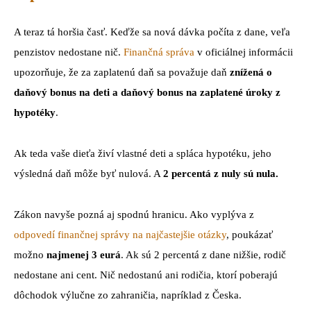
A teraz tá horšia časť. Keďže sa nová dávka počíta z dane, veľa
penzistov nedostane nič.
Finančná správa
v oficiálnej informácii
upozorňuje, že za zaplatenú daň sa považuje daň
znížená o
daňový bonus na deti a daňový bonus na zaplatené úroky z
hypotéky
.
Ak teda vaše dieťa živí vlastné deti a spláca hypotéku, jeho
výsledná daň môže byť nulová. A
2 percentá z nuly sú nula.
Zákon navyše pozná aj spodnú hranicu. Ako vyplýva z
odpovedí finančnej správy na najčastejšie otázky
, poukázať
možno
najmenej 3 eurá
. Ak sú 2 percentá z dane nižšie, rodič
nedostane ani cent. Nič nedostanú ani rodičia, ktorí poberajú
dôchodok výlučne zo zahraničia, napríklad z Česka.