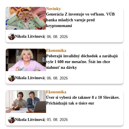
Novinky
Generácia Z investuje vo veľkom. VÚB
banka mladých varuje pred
kryptomenami
Nikola Litvinová
06. 08. 2026
Ekonomika
Poberajú invalidný dôchodok a zarábajú
vyše 1 600 eur mesačne. Štát im chce
siahnuť na dávky
Nikola Litvinová
06. 08. 2026
Ekonomika
Úver si vyberá zle takmer 8 z 10 Slovákov.
Prichádzajú tak o tisíce eur
Nikola Litvinová
05. 08. 2026