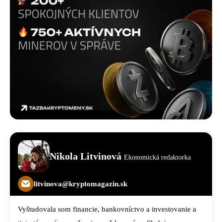
Nikola Litvinová
Ekonomická redaktorka
litvinova@kryptomagazin.sk
Vyštudovala som financie, bankovníctvo a investovanie a