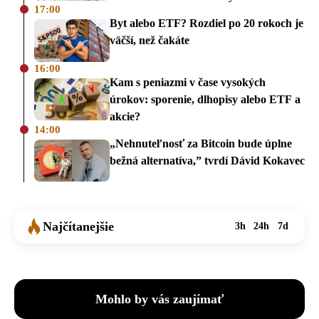
17:00
Byt alebo ETF? Rozdiel po 20 rokoch je
väčší, než čakáte
16:00
Kam s peniazmi v čase vysokých
úrokov: sporenie, dlhopisy alebo ETF a
akcie?
14:00
„Nehnuteľnosť za Bitcoin bude úplne
bežná alternatíva,” tvrdí Dávid Kokavec
Najčítanejšie
3h
24h
7d
Mohlo by vás zaujímať