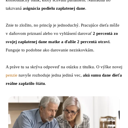
konsolidačný balík, ktorý schválil parlament. Nahradila ho
takzvaná
asignácia podielu zaplatenej dane
.
Znie to zložito, no princíp je jednoduchý. Pracujúce dieťa môže
v daňovom priznaní alebo vo vyhlásení darovať
2 percentá zo
svojej zaplatenej dane matke a ďalšie 2 percentá otcovi
.
Funguje to podobne ako darovanie neziskovkám.
A práve tu sa skrýva odpoveď na otázku z titulku. O výške novej
penzie
navyše rozhoduje jedna jediná vec,
akú sumu dane dieťa
reálne zaplatilo štátu
.