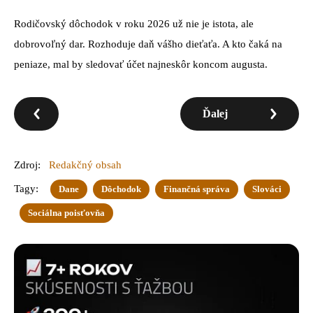
Rodičovský dôchodok v roku 2026 už nie je istota, ale
dobrovoľný dar. Rozhoduje daň vášho dieťaťa. A kto čaká na
peniaze, mal by sledovať účet najneskôr koncom augusta.
Ďalej
Zdroj:
Redakčný obsah
Tagy:
Dane
Dôchodok
Finančná správa
Slováci
Sociálna poisťovňa