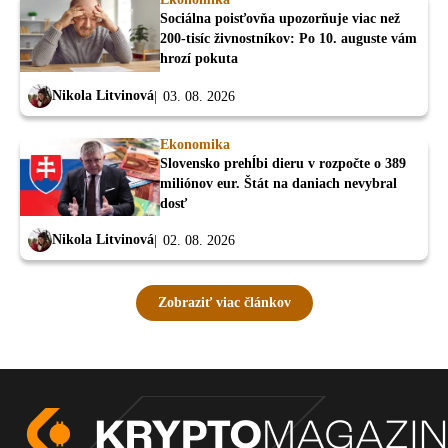
Sociálna poisťovňa upozorňuje viac než
200-tisíc živnostníkov: Po 10. auguste vám
hrozí pokuta
Nikola Litvinová
03. 08. 2026
Ekonomika
Slovensko prehĺbi dieru v rozpočte o 389
miliónov eur. Štát na daniach nevybral
dosť
Nikola Litvinová
02. 08. 2026
Zobraziť viac článkov