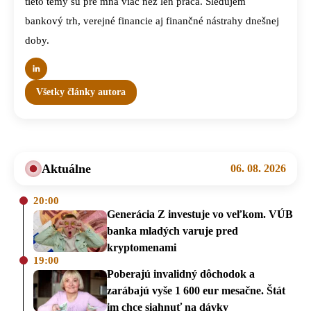
tieto témy sú pre mňa viac než len práca. Sledujem
bankový trh, verejné financie aj finančné nástrahy dnešnej
doby.
Všetky články autora
Aktuálne
06. 08. 2026
20:00
Generácia Z investuje vo veľkom. VÚB
banka mladých varuje pred
kryptomenami
19:00
Poberajú invalidný dôchodok a
zarábajú vyše 1 600 eur mesačne. Štát
im chce siahnuť na dávky