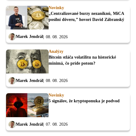
Novinky
„Centralizované burzy nezaniknú, MiCA
posilní dôveru,” hovorí David Zábranský
Marek Jendrál
08. 08. 2026
Analýzy
Bitcoin stláča volatilitu na historické
minimá, čo príde potom?
Marek Jendrál
08. 08. 2026
Novinky
5 signálov, že kryptoponuka je podvod
Marek Jendrál
07. 08. 2026