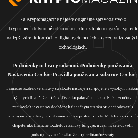
Na Kryptomagazine nájdete originálne spravodajstvo o
kryptomenách tvorené odborníkmi, ktorí z tohto magazínu spravili
najlepší zdroj informácií o digitálnych menách a decentralizovanýc
technológiách.
Podmienky ochrany súkromia
Podmienky používania
Nastavenia Cookies
Pravidlá používania súborov Cookies
Finančné rozdielové zmluvy sú zložité nástroje a sú spojené s vysokým riziko
rýchlych finančných strát v dôsledku pákového efektu. Na 75 % účtov
retailových investorov dochádza k finančným stratám pri obchodovaní s
finančnými rozdielovými zmluvami u tohto poskytovateľa. Mali by ste zvážiť, 
chápete, ako finančné rozdielové zmluvy fungujú, a či si môžete dovoliť
podstúpiť vysoké riziko, že utrpíte finančné straty.