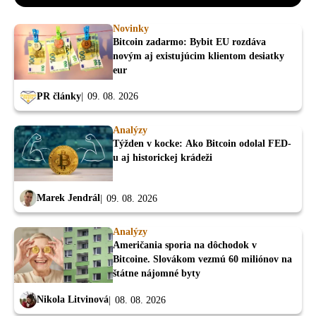
Novinky
Bitcoin zadarmo: Bybit EU rozdáva
novým aj existujúcim klientom desiatky
eur
PR články
09. 08. 2026
Analýzy
Týžden v kocke: Ako Bitcoin odolal FED-
u aj historickej krádeži
Marek Jendrál
09. 08. 2026
Analýzy
Američania sporia na dôchodok v
Bitcoine. Slovákom vezmú 60 miliónov na
štátne nájomné byty
Nikola Litvinová
08. 08. 2026