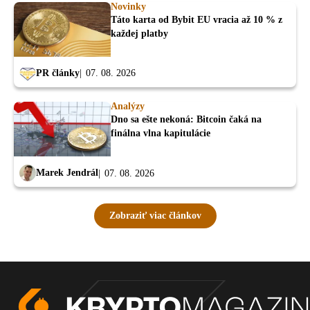
Novinky
Táto karta od Bybit EU vracia až 10 % z
každej platby
PR články
07. 08. 2026
Analýzy
Dno sa ešte nekoná: Bitcoin čaká na
finálna vlna kapitulácie
Marek Jendrál
07. 08. 2026
Zobraziť viac článkov