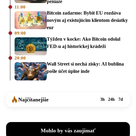
peniaze
11:00
Bitcoin zadarmo: Bybit EU rozdáva
novým aj existujúcim klientom desiatky
eur
09:00
Týžden v kocke: Ako Bitcoin odolal
FED-u aj historickej krádeži
20:00
Wall Street si nechá zisky: AI bublina
pošle účet úplne inde
Najčítanejšie
3h
24h
7d
Mohlo by vás zaujímať