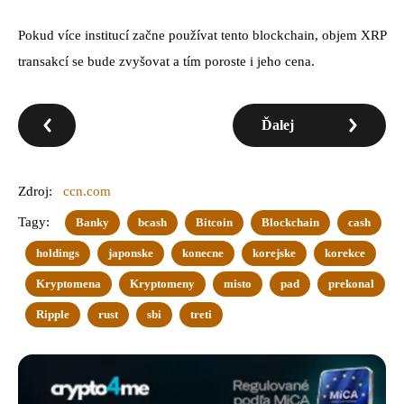
Pokud více institucí začne používat tento blockchain, objem XRP
transakcí se bude zvyšovat a tím poroste i jeho cena.
Ďalej
Zdroj:
ccn.com
Tagy:
Banky
bcash
Bitcoin
Blockchain
cash
holdings
japonske
konecne
korejske
korekce
Kryptomena
Kryptomeny
misto
pad
prekonal
Ripple
rust
sbi
treti