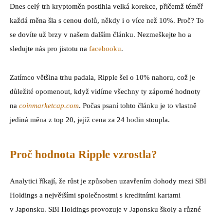
Dnes celý trh kryptoměn postihla velká korekce, přičemž téměř
každá měna šla s cenou dolů, někdy i o více než 10%. Proč? To
se dovíte už brzy v našem dalším článku. Nezmeškejte ho a
sledujte nás pro jistotu na
facebooku
.
Zatímco většina trhu padala, Ripple šel o 10% nahoru, což je
důležité opomenout, když vidíme všechny ty záporné hodnoty
na
coinmarketcap.com
. Počas psaní tohto článku je to vlastně
jediná měna z top 20, jejíž cena za 24 hodin stoupla.
Proč hodnota Ripple vzrostla?
Analytici říkají, že růst je způsoben uzavřením dohody mezi SBI
Holdings a největšími společnostmi s kreditními kartami
v Japonsku. SBI Holdings provozuje v Japonsku školy a různé