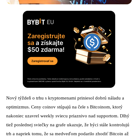
Nový týždeň o trhu s kryptomenami priniesol dobrú náladu a
optimizmus. Ceny coinov stúpajú na čele s Bitcoinom, ktorý
nakoniec uzavrel weekly sviecu priaznivo nad supportom. Dlhý
tiež poslednej sviečky na grafe ukazuje, že býci stále kontrolujú
trh a napriek tomu, že sa medveďom podarilo zhodiť Bitcoin až