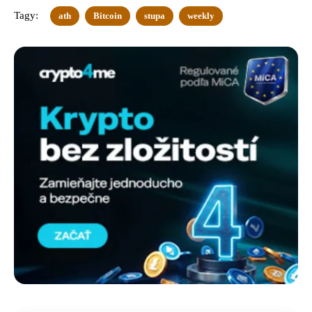
Tagy:
ath
Bitcoin
stupa
weekly