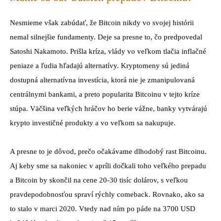
Nesmieme však zabúdať, že Bitcoin nikdy vo svojej histórii
nemal silnejšie fundamenty. Deje sa presne to, čo predpovedal
Satoshi Nakamoto. Prišla kríza, vlády vo veľkom tlačia inflačné
peniaze a ľudia hľadajú alternatívy. Kryptomeny sú jediná
dostupná alternatívna investícia, ktorá nie je zmanipulovaná
centrálnymi bankami, a preto popularita Bitcoinu v tejto kríze
stúpa. Väčšina veľkých hráčov ho berie vážne, banky vytvárajú
krypto investičné produkty a vo veľkom sa nakupuje.
A presne to je dôvod, prečo očakávame dlhodobý rast Bitcoinu.
Aj keby sme sa nakoniec v apríli dočkali toho veľkého prepadu
a Bitcoin by skončil na cene 20-30 tisíc dolárov, s veľkou
pravdepodobnosťou spraví rýchly comeback. Rovnako, ako sa
to stalo v marci 2020. Vtedy nad ním po páde na 3700 USD