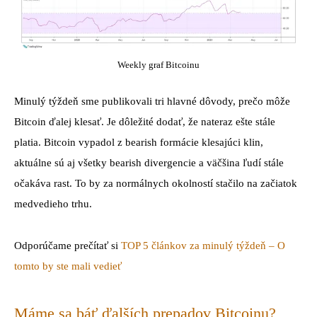
Weekly graf Bitcoinu
Minulý týždeň sme publikovali tri hlavné dôvody, prečo môže
Bitcoin ďalej klesať. Je dôležité dodať, že nateraz ešte stále
platia. Bitcoin vypadol z bearish formácie klesajúci klin,
aktuálne sú aj všetky bearish divergencie a väčšina ľudí stále
očakáva rast. To by za normálnych okolností stačilo na začiatok
medvedieho trhu.
Odporúčame prečítať si
TOP 5 článkov za minulý týždeň – O
tomto by ste mali vedieť
Máme sa báť ďalších prepadov Bitcoinu?