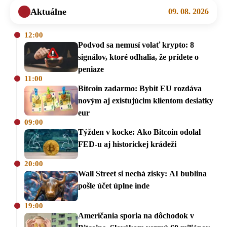
Aktuálne
09. 08. 2026
12:00
Podvod sa nemusí volať krypto: 8
signálov, ktoré odhalia, že prídete o
peniaze
11:00
Bitcoin zadarmo: Bybit EU rozdáva
novým aj existujúcim klientom desiatky
eur
09:00
Týžden v kocke: Ako Bitcoin odolal
FED-u aj historickej krádeži
20:00
Wall Street si nechá zisky: AI bublina
pošle účet úplne inde
19:00
Američania sporia na dôchodok v