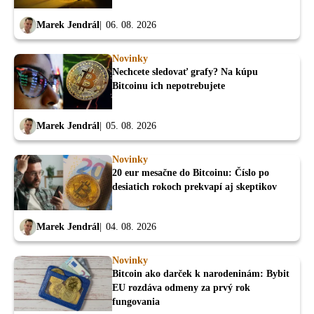
Marek Jendrál
06. 08. 2026
Novinky
Nechcete sledovať grafy? Na kúpu
Bitcoinu ich nepotrebujete
Marek Jendrál
05. 08. 2026
Novinky
20 eur mesačne do Bitcoinu: Číslo po
desiatich rokoch prekvapí aj skeptikov
Marek Jendrál
04. 08. 2026
Novinky
Bitcoin ako darček k narodeninám: Bybit
EU rozdáva odmeny za prvý rok
fungovania