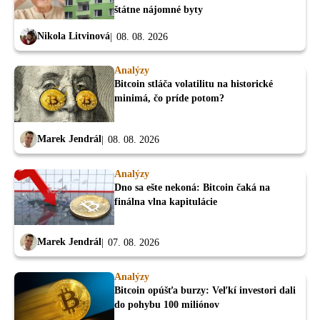
štátne nájomné byty
Nikola Litvinová
08. 08. 2026
Analýzy
Bitcoin stláča volatilitu na historické
minimá, čo príde potom?
Marek Jendrál
08. 08. 2026
Analýzy
Dno sa ešte nekoná: Bitcoin čaká na
finálna vlna kapitulácie
Marek Jendrál
07. 08. 2026
Analýzy
Bitcoin opúšťa burzy: Veľkí investori dali
do pohybu 100 miliónov