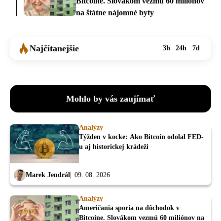
Bitcoine. Slovákom vezmú 60 miliónov
na štátne nájomné byty
Najčítanejšie
3h
24h
7d
Mohlo by vás zaujímať
Analýzy
Týžden v kocke: Ako Bitcoin odolal FED-
u aj historickej krádeži
Marek Jendrál
09. 08. 2026
Analýzy
Američania sporia na dôchodok v
Bitcoine. Slovákom vezmú 60 miliónov na