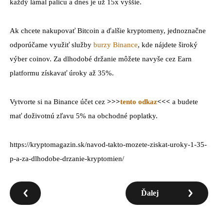
každý lámal palicu a dnes je už 15x vyššie.
Ak chcete nakupovať Bitcoin a ďalšie kryptomeny, jednoznačne
odporúčame využiť služby
burzy Binance
, kde nájdete široký
výber coinov. Za dlhodobé držanie môžete navyše cez Earn
platformu získavať úroky až 35%.
Vytvorte si na Binance účet cez
>>>
tento odkaz
<<<
a budete
mať doživotnú zľavu 5% na obchodné poplatky.
https://kryptomagazin.sk/navod-takto-mozete-ziskat-uroky-1-35-
p-a-za-dlhodobe-drzanie-kryptomien/
Ďalej