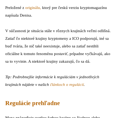
Preložené z
originálu,
ktorý pre českú verziu kryptomagazínu
napísala Denisa.
V súčasnosti je situácia stále v rôznych krajinách veľmi odlišná.
Zatiaľ čo niektoré krajiny kryptomeny a ICO podporujú, iné sa
buď tvária, že nič také neexistuje, alebo sa zatiaľ nestihli
oficiálne k tomuto fenoménu postaviť, prípadne vyčkávajú, ako
sa to vyvinie. A niektoré krajiny zakazujú, čo sa dá.
Tip: Podrobnejšie informácie k reguláciám v jednotlivých
krajinách nájdete v našich
článkoch o regulácií
.
Regulácie prehľadne
Mapa znázorňuje svetlou farbou krajiny so žiadnou alebo