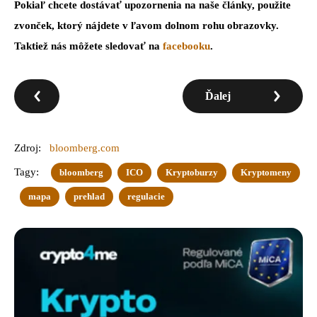
Pokiaľ chcete dostávať upozornenia na naše články, použite
zvonček, ktorý nájdete v ľavom dolnom rohu obrazovky.
Taktiež nás môžete sledovať na
facebooku
.
Ďalej
Zdroj:
bloomberg.com
Tagy:
bloomberg
ICO
Kryptoburzy
Kryptomeny
mapa
prehlad
regulacie