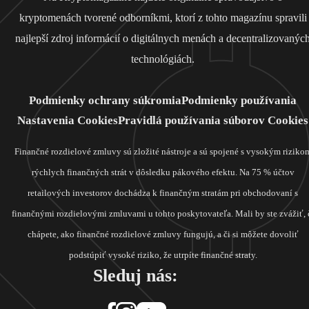
kryptomenách tvorené odborníkmi, ktorí z tohto magazínu spravili
najlepší zdroj informácií o digitálnych menách a decentralizovanýc
technológiách.
Podmienky ochrany súkromia
Podmienky používania
Nastavenia Cookies
Pravidlá používania súborov Cookies
Finančné rozdielové zmluvy sú zložité nástroje a sú spojené s vysokým riziko
rýchlych finančných strát v dôsledku pákového efektu. Na 75 % účtov
retailových investorov dochádza k finančným stratám pri obchodovaní s
finančnými rozdielovými zmluvami u tohto poskytovateľa. Mali by ste zvážiť, 
chápete, ako finančné rozdielové zmluvy fungujú, a či si môžete dovoliť
podstúpiť vysoké riziko, že utrpíte finančné straty.
Sleduj nás: