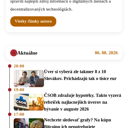
spravili najlepší zdroj informácií o digitálnych menách a
decentralizovaných technológiách.
Všetky články autora
Aktuálne
06. 08. 2026
20:00
Úver si vyberá zle takmer 8 z 10
Slovákov. Prichádzajú tak o tisíce eur
19:00
ČSOB zdražuje hypotéky. Takto vyzerá
rebríček najlacnejších úverov na
bývanie v auguste 2026
17:00
Nechcete sledovať grafy? Na kúpu
Bitcoinu ich nepotrebujete