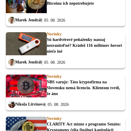
Bitcoinu ich nepotrebujete
Marek Jendrál
05. 08. 2026
Novinky
Sú hardvérové peňaženky naozaj
nezraniteľné? Krádež 116 miliónov hovorí
niečo iné
Marek Jendrál
05. 08. 2026
Novinky
NBS varuje: Táto kryptofirma na
Slovensku nemá licenciu. Klientom tvrdí,
že áno
Nikola Litvinová
05. 08. 2026
Novinky
CLARITY Act mizne z programu Senátu:
Kryptomeny čelia finálnej kapitulácii