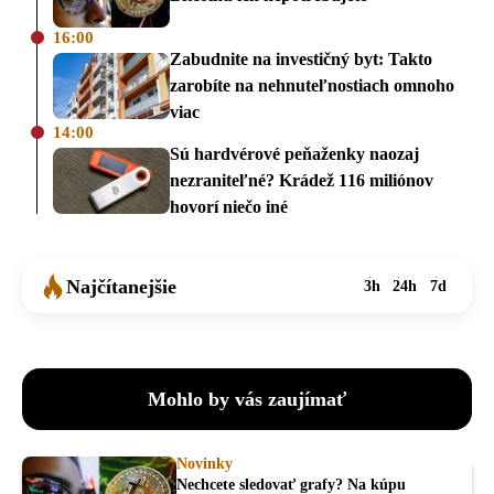
16:00
Zabudnite na investičný byt: Takto
zarobíte na nehnuteľnostiach omnoho
viac
14:00
Sú hardvérové peňaženky naozaj
nezraniteľné? Krádež 116 miliónov
hovorí niečo iné
Najčítanejšie
3h
24h
7d
Mohlo by vás zaujímať
Novinky
Nechcete sledovať grafy? Na kúpu