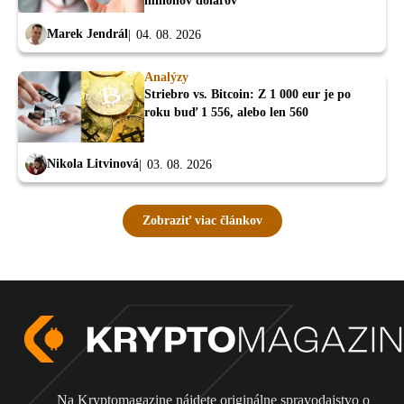
miliónov dolárov
Marek Jendrál
04. 08. 2026
Analýzy
Striebro vs. Bitcoin: Z 1 000 eur je po
roku buď 1 556, alebo len 560
Nikola Litvinová
03. 08. 2026
Zobraziť viac článkov
Na Kryptomagazine nájdete originálne spravodajstvo o