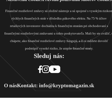
Finančné rozdielové zmluvy sú zložité nástroje a sú spojené s vysokým riziko
rýchlych finančných strát v dôsledku pákového efektu. Na 75 % účtov
retailových investorov dochádza k finančným stratám pri obchodovaní s
finančnými rozdielovými zmluvami u tohto poskytovateľa. Mali by ste zvážiť, 
chápete, ako finančné rozdielové zmluvy fungujú, a či si môžete dovoliť
podstúpiť vysoké riziko, že utrpíte finančné straty.
Sleduj nás:
O nás
Kontakt: info@kryptomagazin.sk