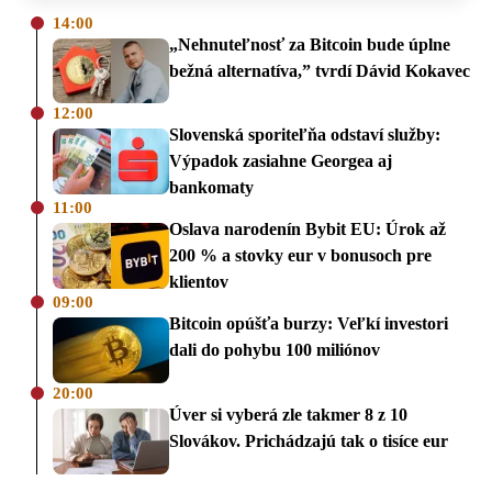
14:00
„Nehnuteľnosť za Bitcoin bude úplne
bežná alternatíva,” tvrdí Dávid Kokavec
12:00
Slovenská sporiteľňa odstaví služby:
Výpadok zasiahne Georgea aj
bankomaty
11:00
Oslava narodenín Bybit EU: Úrok až
200 % a stovky eur v bonusoch pre
klientov
09:00
Bitcoin opúšťa burzy: Veľkí investori
dali do pohybu 100 miliónov
20:00
Úver si vyberá zle takmer 8 z 10
Slovákov. Prichádzajú tak o tisíce eur