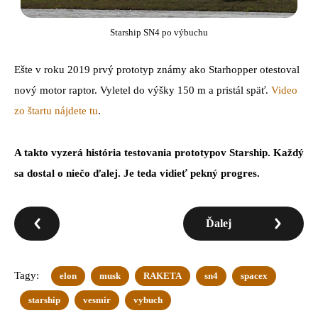
Starship SN4 po výbuchu
Ešte v roku 2019 prvý prototyp známy ako Starhopper otestoval
nový motor raptor. Vyletel do výšky 150 m a pristál späť.
Video
zo štartu nájdete tu
.
A takto vyzerá história testovania prototypov Starship. Každý
sa dostal o niečo ďalej. Je teda vidieť pekný progres.
Ďalej
Tagy:
elon
musk
RAKETA
sn4
spacex
starship
vesmir
vybuch