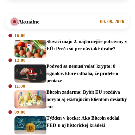
Aktuálne
09. 08. 2026
16:00
Slováci majú 2. najlacnejšie potraviny v
EÚ: Prečo sú pre nás také drahé?
12:00
Podvod sa nemusí volať krypto: 8
signálov, ktoré odhalia, že prídete o
peniaze
11:00
Bitcoin zadarmo: Bybit EU rozdáva
novým aj existujúcim klientom desiatky
eur
09:00
Týžden v kocke: Ako Bitcoin odolal
FED-u aj historickej krádeži