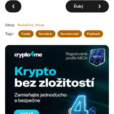
Ďalej
Zdroj:
Redakčný obsah
Tagy:
Fondy
Investície
Investovanie
Poplatok