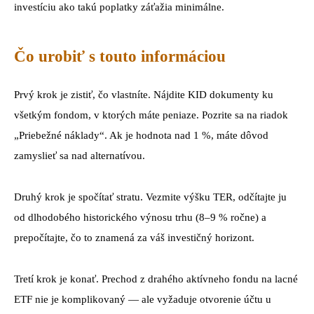
investíciu ako takú poplatky záťažia minimálne.
Čo urobiť s touto informáciou
Prvý krok je zistiť, čo vlastníte. Nájdite KID dokumenty ku
všetkým fondom, v ktorých máte peniaze. Pozrite sa na riadok
„Priebežné náklady“. Ak je hodnota nad 1 %, máte dôvod
zamyslieť sa nad alternatívou.
Druhý krok je spočítať stratu. Vezmite výšku TER, odčítajte ju
od dlhodobého historického výnosu trhu (8–9 % ročne) a
prepočítajte, čo to znamená za váš investičný horizont.
Tretí krok je konať. Prechod z drahého aktívneho fondu na lacné
ETF nie je komplikovaný — ale vyžaduje otvorenie účtu u