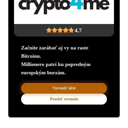
4.7
Začnite zarábať aj vy na raste
Bitcoinu.
Millionero patrí ku popredným
europským burzám.
Vytvoriť účet
Pozrieť recenziu