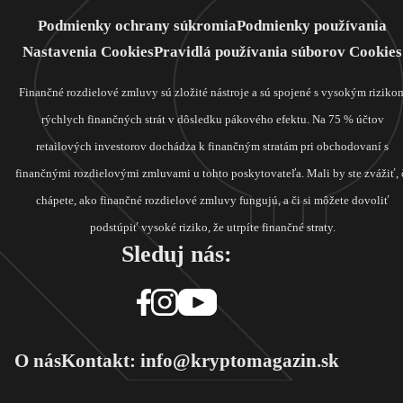
Podmienky ochrany súkromia
Podmienky používania
Nastavenia Cookies
Pravidlá používania súborov Cookies
Finančné rozdielové zmluvy sú zložité nástroje a sú spojené s vysokým riziko
rýchlych finančných strát v dôsledku pákového efektu. Na 75 % účtov
retailových investorov dochádza k finančným stratám pri obchodovaní s
finančnými rozdielovými zmluvami u tohto poskytovateľa. Mali by ste zvážiť, 
chápete, ako finančné rozdielové zmluvy fungujú, a či si môžete dovoliť
podstúpiť vysoké riziko, že utrpíte finančné straty.
Sleduj nás:
O nás
Kontakt: info@kryptomagazin.sk