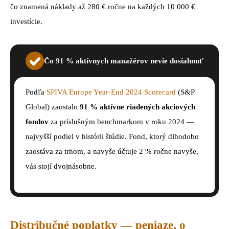
čo znamená náklady až 280 € ročne na každých 10 000 €
investície.
Čo 91 % aktívnych manažérov nevie dosiahnuť
Podľa
SPIVA Europe Year-End 2024 Scorecard
(S&P
Global) zaostalo
91 % aktívne riadených akciových
fondov
za príslušným benchmarkom v roku 2024 —
najvyšší podiel v histórii štúdie. Fond, ktorý dlhodobo
zaostáva za trhom, a navyše účtuje 2 % ročne navyše,
vás stojí dvojnásobne.
Distribučné poplatky — peniaze, o