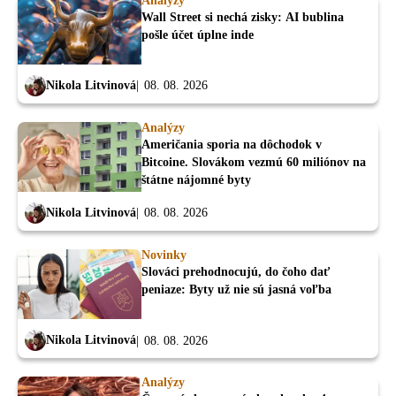
Analýzy
Wall Street si nechá zisky: AI bublina
pošle účet úplne inde
Nikola Litvinová
08. 08. 2026
Analýzy
Američania sporia na dôchodok v
Bitcoine. Slovákom vezmú 60 miliónov na
štátne nájomné byty
Nikola Litvinová
08. 08. 2026
Novinky
Slováci prehodnocujú, do čoho dať
peniaze: Byty už nie sú jasná voľba
Nikola Litvinová
08. 08. 2026
Analýzy