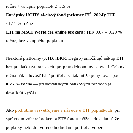
ročne + vstupný poplatok 2–3,5 %
Európsky UCITS akciový fond (priemer EÚ, 2024):
TER
~1,11 % ročne
ETF na MSCI World cez online brokera:
TER 0,07 – 0,20 %
ročne, bez vstupného poplatku
Niektoré platformy (XTB, IBKR, Degiro) umožňujú nákup ETF
bez poplatku za transakciu pri pravidelnom investovaní. Celková
ročná nákladovosť ETF portfólia sa tak môže pohybovať pod
0,25 % ročne
— pri slovenských bankových fondoch je
desaťkrát vyššia.
Ako
podrobne vysvetľujeme v návode o ETF poplatkoch
, pri
správnom výbere brokera a ETF fondu môžete dosiahnuť, že
poplatky nebudú tvorené hodnotami portfólia vôbec —