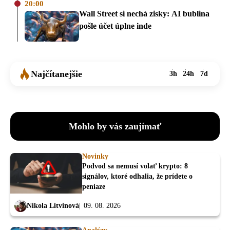
20:00
Wall Street si nechá zisky: AI bublina
pošle účet úplne inde
Najčítanejšie
3h
24h
7d
Mohlo by vás zaujímať
Novinky
Podvod sa nemusí volať krypto: 8
signálov, ktoré odhalia, že prídete o
peniaze
Nikola Litvinová
09. 08. 2026