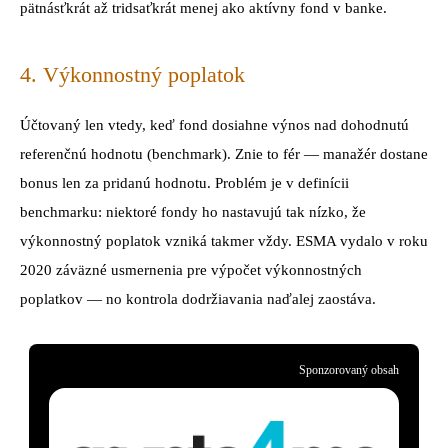
pätnásťkrát až tridsaťkrát menej ako aktívny fond v banke.
4. Výkonnostný poplatok
Účtovaný len vtedy, keď fond dosiahne výnos nad dohodnutú
referenčnú hodnotu (benchmark). Znie to fér — manažér dostane
bonus len za pridanú hodnotu. Problém je v definícii
benchmarku: niektoré fondy ho nastavujú tak nízko, že
výkonnostný poplatok vzniká takmer vždy. ESMA vydalo v roku
2020 záväzné usmernenia pre výpočet výkonnostných
poplatkov — no kontrola dodržiavania naďalej zaostáva.
Sponzorovaný obsah