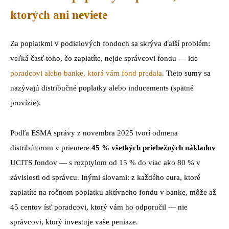
ktorých ani neviete
Za poplatkmi v podielových fondoch sa skrýva ďalší problém:
veľká časť toho, čo zaplatíte, nejde správcovi fondu — ide
poradcovi alebo banke, ktorá vám fond predala
. Tieto sumy sa
nazývajú distribučné poplatky alebo inducements (spätné
provízie).
Podľa ESMA správy z novembra 2025 tvorí odmena
distribútorom v priemere
45 % všetkých priebežných nákladov
UCITS fondov — s rozptylom od 15 % do viac ako 80 % v
závislosti od správcu. Inými slovami: z každého eura, ktoré
zaplatíte na ročnom poplatku aktívneho fondu v banke, môže až
45 centov ísť poradcovi, ktorý vám ho odporučil — nie
správcovi, ktorý investuje vaše peniaze.