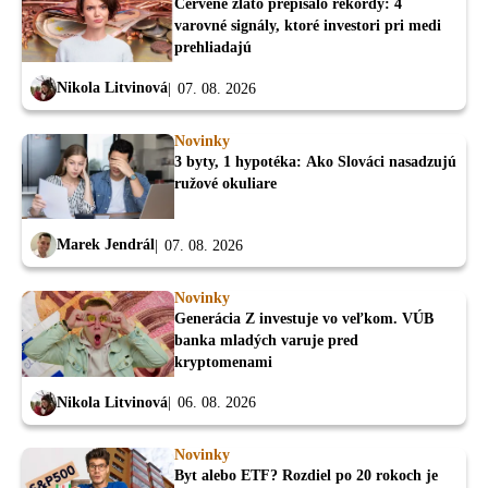
Červené zlato prepísalo rekordy: 4
varovné signály, ktoré investori pri medi
prehliadajú
Nikola Litvinová
07. 08. 2026
Novinky
3 byty, 1 hypotéka: Ako Slováci nasadzujú
ružové okuliare
Marek Jendrál
07. 08. 2026
Novinky
Generácia Z investuje vo veľkom. VÚB
banka mladých varuje pred
kryptomenami
Nikola Litvinová
06. 08. 2026
Novinky
Byt alebo ETF? Rozdiel po 20 rokoch je