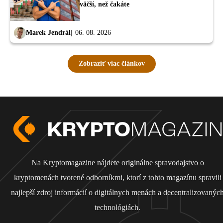
väčší, než čakáte
Marek Jendrál
06. 08. 2026
Zobraziť viac článkov
Na Kryptomagazine nájdete originálne spravodajstvo o
kryptomenách tvorené odborníkmi, ktorí z tohto magazínu spravili
najlepší zdroj informácií o digitálnych menách a decentralizovanýc
technológiách.