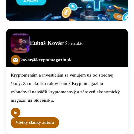
Ľuboš Kovár
Šéfredaktor
kovar@kryptomagazin.sk
Kryptomenám a investíciám sa venujem už od strednej
školy. Za niekoľko rokov som z Kryptomagazínu
vybudoval najväčší kryptomenový a zároveň ekonomický
magazín na Slovensku.
Všetky články autora